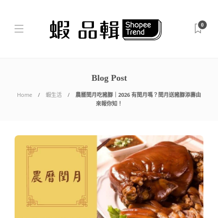
0
Blog Post
Home
蝦生活
農曆閏月吃豬腳｜2026 有閏月嗎？閏月送豬腳添壽由
來報你知！