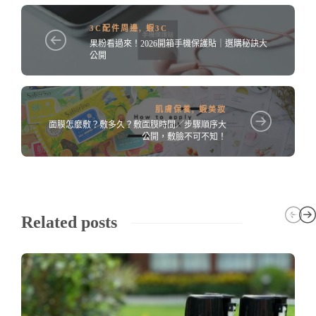
3C配件周邊
,
蝦3C
果粉看過來！2026開箱手機保護貼｜選購秘訣大
公開
肌膚保養
,
蝦美妝
面膜怎麼敷？敷多久？敷面膜時間／步驟順序大
公開，敷臉不可不知！
Related posts