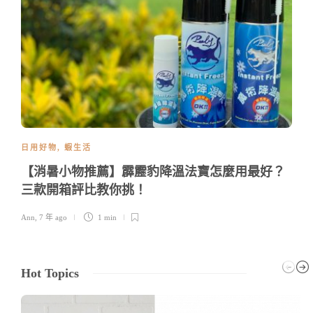
日用好物
,
蝦生活
【消暑小物推薦】霹靂豹降溫法寶怎麼用最好？
三款開箱評比教你挑！
Ann
,
7 年 ago
1 min
Hot Topics