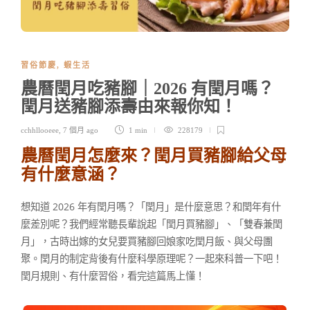
習俗節慶
,
蝦生活
農曆閏月吃豬腳｜2026 有閏月嗎？
閏月送豬腳添壽由來報你知！
cchhllooeee
,
7 個月 ago
1 min
228179
農曆閏月怎麼來？閏月買豬腳給父母
有什麼意涵
？
想知道 2026 年有閏月嗎？「閏月」是什麼意思？和閏年有什
麼差別呢？我們經常聽長輩說起「閏月買豬腳」、「雙春兼閏
月」，古時出嫁的女兒要買豬腳回娘家吃閏月飯、與父母團
聚。閏月的制定背後有什麼科學原理呢？一起來科普一下吧！
閏月規則、有什麼習俗，看完這篇馬上懂！