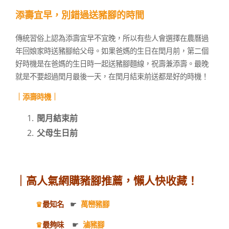
添壽宜早，別錯過
送豬腳的時間
傳統習俗上認為添壽宜早不宜晚，所以有些人會選擇在農曆過
年回娘家時送豬腳給父母。如果爸媽的生日在閏月前，第二個
好時機是在爸媽的生日時一起送豬腳麵線，祝壽兼添壽。最晚
就是不要超過閏月最後一天，在閏月結束前送都是好的時機！
｜添壽時機｜
閏月結束前
父母生日前
｜
高人氣網購豬腳推薦，懶人快收藏！
♛
最知名
☛
萬巒豬腳
♛
最夠味
☛
滷豬腳