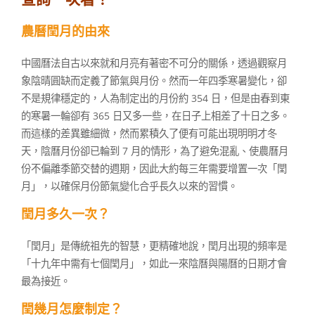
農曆閏月的由來
中國曆法自古以來就和月亮有著密不可分的關係，透過觀察月
象陰晴圓缺而定義了節氣與月份。然而一年四季寒暑變化，卻
不是規律穩定的，人為制定出的月份約 354 日，但是由春到東
的寒暑一輪卻有 365 日又多一些，在日子上相差了十日之多。
而這樣的差異雖細微，然而累積久了便有可能出現明明才冬
天，陰曆月份卻已輪到 7 月的情形，為了避免混亂、使農曆月
份不偏離季節交替的週期，因此大約每三年需要增置一次「閏
月」，以確保月份節氣變化合乎長久以來的習慣。
閏月多久一次？
「閏月」是傳統祖先的智慧，更精確地說，閏月出現的頻率是
「十九年中需有七個閏月」，如此一來陰曆與陽曆的日期才會
最為接近。
閏幾月怎麼制定？