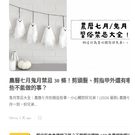
農曆七月鬼月禁忌 30 條！剪頭髮、剪指甲外還有哪
些不能做的事？
鬼月禁忌大全｜農曆七月別做這些事，小心觸怒好兄弟！(2026 最新) 農曆七
月一到，好兄弟…
c
Olivia
,
2 天 ago