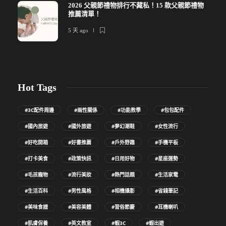
2026 父親節禮物排行不藏私！15 款父親節禮物
推薦清單！
5 天 ago
Hot Tags
#3C配件周邊
#兩性關係
#功能教學
#包包配件
#國內旅遊
#國外旅遊
#夢幻潮鞋
#女性流行
#好吃開箱
#好書推薦
#戶外野趣
#手機平板
#打卡美食
#政策快訊
#日用好物
#星座運勢
#毛孩寵物
#流行美妝
#熱門話題
#生活家電
#生活百科
#男性風格
#相機攝影
#省錢筆記
#美味食譜
#美容美體
#習俗節慶
#耳機喇叭
#肌膚保養
#英文教室
#蝦3C
#蝦出遊