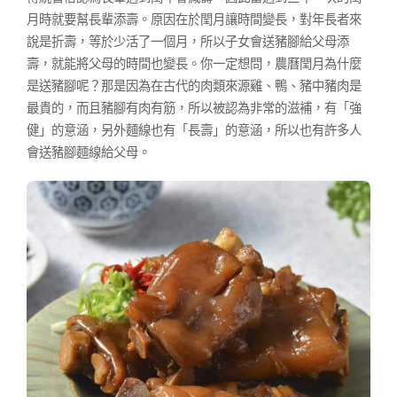
月時就要幫長輩添壽。原因在於閏月讓時間變長，對年長者來
說是折壽，等於少活了一個月，所以子女會送豬腳給父母添
壽，就能將父母的時間也變長。你一定想問，農曆閏月為什麼
是送豬腳呢？那是因為在古代的肉類來源雞、鴨、豬中豬肉是
最貴的，而且豬腳有肉有筋，所以被認為非常的滋補，有「強
健」的意涵，另外麵線也有「長壽」的意涵，所以也有許多人
會送豬腳麵線給父母。