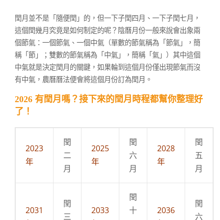
閏月並不是「隨便閏」的，但一下子閏四月、一下子閏七月，
這個閏幾月究竟是如何制定的呢？陰曆月份一般來說會出象兩
個節氣：一個節氣、一個中氣（單數的節氣稱為「節氣」，簡
稱「節」；雙數的節氣稱為「中氣」，簡稱「氣」）其中這個
中氣就是決定閏月的關鍵，如果輪到這個月份僅出現節氣而沒
有中氣，農曆曆法便會將這個月份訂為閏月。
2026 有閏月嗎？接下來的閏月時程都幫你整理好
了！
閏
閏
閏
2023
2025
2028
二
六
五
年
年
年
月
月
月
閏
閏
閏
2031
2033
十
2036
三
六