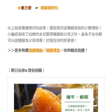
♛
最方便
☛
豬腳調理包
以上就是農曆閏月的由來，還有閏月送豬腳習俗的小整理啦！
小編認為除了出嫁的女兒要買豬腳給父母之外，身為子女也都
可以送豬腳為父母添壽！討個吉祥的好意頭！
＞＞更多熱賣
豬腳麵線
／
豬腳禮盒
，快到蝦皮挑選！
｜節日由來&習俗相關｜