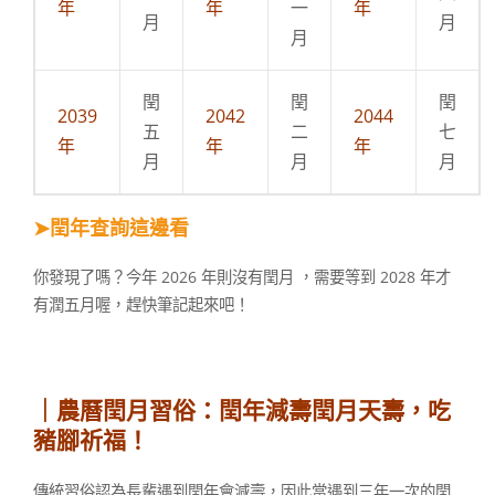
年
年
一
年
月
月
月
閏
閏
閏
2039
2042
2044
五
二
七
年
年
年
月
月
月
➤
閏年查詢這邊看
你發現了嗎？今年 2026 年則沒有閏月 ，需要等到 2028 年才
有潤五月喔，趕快筆記起來吧！
｜農曆
閏月習俗：閏年減壽閏月天壽，吃
豬腳祈福！
傳統習俗認為長輩遇到閏年會減壽，因此當遇到三年一次的閏