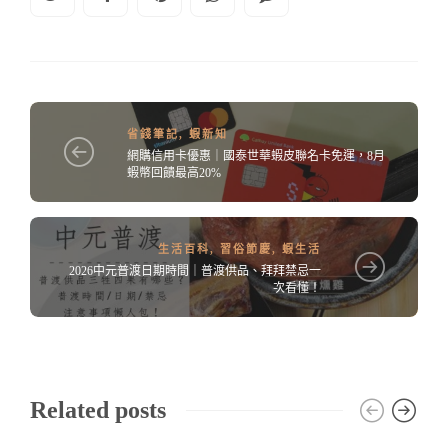
省錢筆記
,
蝦新知
網購信用卡優惠｜國泰世華蝦皮聯名卡免運，8月
蝦幣回饋最高20%
生活百科
,
習俗節慶
,
蝦生活
2026中元普渡日期時間｜普渡供品、拜拜禁忌一
次看懂！
Related posts