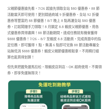
父親節優惠搶先看，7/26 起搶先領取全站 $80 優惠券，88 節
活動當天即可使用！更別錯過商城 9 折優惠券、全站 92 折優
惠券等豐富的 88 節優惠！8/7 晚上 8 點再灑全站 $80 優惠
券，訂起鬧鐘手刀領取！8 月鎖定 8.8 蝦皮父親節優惠，用各
式優惠券買得盡興！88 節活動期間，達成任務就有機會獲得
$888 優惠券！7/26 – 8/7 至蝦皮 8.8 活動頁，完成頁面中的指
定任務，即可獲得 1 點，集滿 6 點即可兌換 88 節活動專屬全
站無低消 $888 優惠券！蝦皮父親節優惠輕鬆拿，不用精打細
算也能買得划算！
但先來把握免運馬拉松，限蝦皮店到店、OK 超商使用，不需領
券，即享免運無限次！