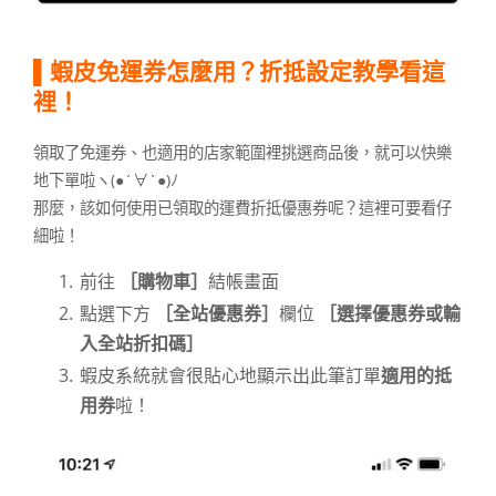
▌蝦皮免運券怎麼用？折抵設定教學看這
裡！
領取了免運券、也適用的店家範圍裡挑選商品後，就可以快樂
地下單啦ヽ(●´∀`●)ﾉ
那麼，該如何使用已領取的運費折抵優惠券呢？這裡可要看仔
細啦！
前往
［購物車］
結帳畫面
點選下方
［全站優惠券］
欄位
［選擇優惠券或輸
入全站折扣碼］
蝦皮系統就會很貼心地顯示出此筆訂單
適用的抵
用券
啦！