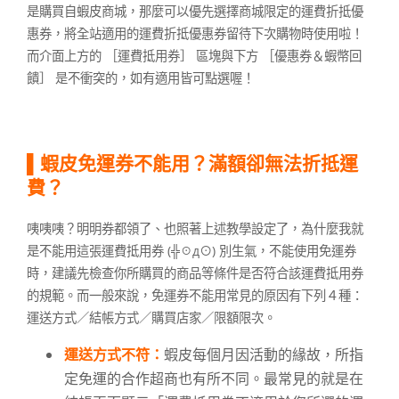
是購買自蝦皮商城，那麼可以優先選擇商城限定的運費折抵優
惠券，將全站適用的運費折抵優惠券留待下次購物時使用啦！
而介面上方的 ［運費抵用券］ 區塊與下方 ［優惠券＆蝦幣回
饋］ 是不衝突的，如有適用皆可點選喔！
▌蝦皮免運券不能用？滿額卻無法折抵運
費？
咦咦咦？明明券都領了、也照著上述教學設定了，為什麼我就
是不能用這張運費抵用券 (╬☉д⊙) 別生氣，不能使用免運券
時，建議先檢查你所購買的商品等條件是否符合該運費抵用券
的規範。而一般來說，免運券不能用常見的原因有下列４種：
運送方式／結帳方式／購買店家／限額限次。
運送方式不符：
蝦皮每個月因活動的緣故，所指
定免運的合作超商也有所不同。最常見的就是在