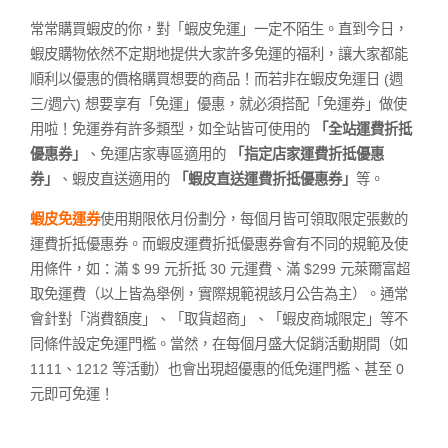
常常購買蝦皮的你，對「蝦皮免運」一定不陌生。直到今日，
蝦皮購物依然不定期地提供大家許多免運的福利，讓大家都能
順利以優惠的價格購買想要的商品！而若非在蝦皮免運日 (週
三/週六) 想要享有「免運」優惠，就必須搭配「免運券」做使
用啦！免運券有許多類型，如全站皆可使用的
「全站運費折抵
優惠券」
、免運店家專區適用的
「指定店家運費折抵優惠
券」
、蝦皮直送適用的
「蝦皮直送運費折抵優惠券」
等。
蝦皮免運券
使用期限依月份劃分，每個月皆可領取限定張數的
運費折抵優惠券。而蝦皮運費折抵優惠券會有不同的規範及使
用條件，如：滿 $ 99 元折抵 30 元運費、滿 $299 元萊爾富超
取免運費（以上皆為舉例，實際規範視該月公告為主）。通常
會針對「消費額度」、「取貨超商」、「蝦皮商城限定」等不
同條件設定免運門檻。當然，在每個月盛大促銷活動期間（如
1111、1212 等活動）也會出現超優惠的低免運門檻、甚至 0
元即可免運！