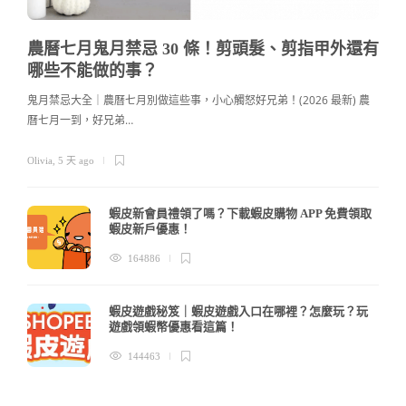
農曆七月鬼月禁忌 30 條！剪頭髮、剪指甲外還有
哪些不能做的事？
鬼月禁忌大全｜農曆七月別做這些事，小心觸怒好兄弟！(2026 最新) 農
曆七月一到，好兄弟…
c
Olivia
,
5 天 ago
蝦皮新會員禮領了嗎？下載蝦皮購物 APP 免費領取
蝦皮新戶優惠！
164886
蝦皮遊戲秘笈｜蝦皮遊戲入口在哪裡？怎麼玩？玩
遊戲領蝦幣優惠看這篇！
144463