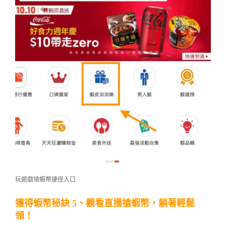
玩遊戲領蝦幣捷徑入口
獲得蝦幣秘訣 5、觀看直播搶蝦幣，躺著輕鬆
領！