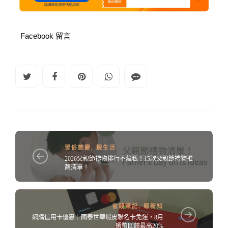
Facebook 留言
習俗節慶
,
蝦生活
2026父親節禮物排行不藏私！15款父親節禮物推
薦清單！
省錢筆記
,
蝦新知
網購信用卡優惠｜國泰世華蝦皮聯名卡免運，8月
蝦幣回饋最高20%