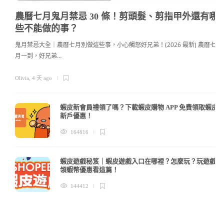
農曆七月鬼月禁忌 30 條！剪頭髮、剪指甲外還有哪
些不能做的事？
鬼月禁忌大全｜農曆七月別做這些事，小心觸怒好兄弟！(2026 最新) 農曆七
月一到，好兄弟…
c
Olivia
,
4 天 ago
蝦皮新會員禮領了嗎？下載蝦皮購物 APP 免費領取蝦皮
新戶優惠！
164816
蝦皮遊戲秘笈｜蝦皮遊戲入口在哪裡？怎麼玩？玩遊戲
領蝦幣優惠看這篇！
144412