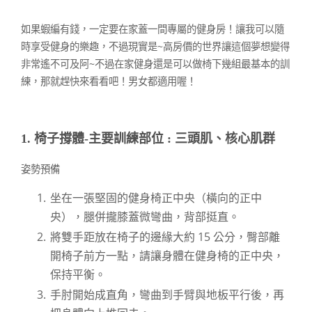
如果蝦編有錢，一定要在家蓋一間專屬的健身房！讓我可以隨
時享受健身的樂趣，不過現實是~高房價的世界讓這個夢想變得
非常遙不可及阿~不過在家健身還是可以做椅下幾組最基本的訓
練，那就趕快來看看吧！男女都適用喔！
1. 椅子撐體-主要訓練部位 : 三頭肌、核心肌群
姿勢預備
坐在一張堅固的健身椅正中央（橫向的正中
央），腿併攏膝蓋微彎曲，背部挺直。
將雙手距放在椅子的邊緣大約 15 公分，臀部離
開椅子前方一點，請讓身體在健身椅的正中央，
保持平衡。
手肘開始成直角，彎曲到手臂與地板平行後，再