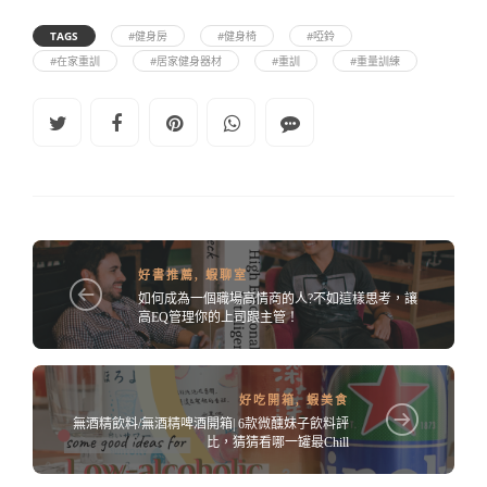
TAGS
#健身房
#健身椅
#啞鈴
#在家重訓
#居家健身器材
#重訓
#重量訓練
好書推薦
,
蝦聊室
如何成為一個職場高情商的人?不如這樣思考，讓
高EQ管理你的上司跟主管！
好吃開箱
,
蝦美食
無酒精飲料/無酒精啤酒開箱| 6款微醺妹子飲料評
比，猜猜看哪一罐最Chill