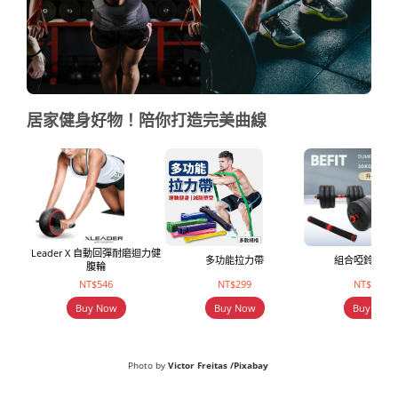
居家健身好物！陪你打造完美曲線
Leader X 自動回彈耐磨迴力健
多功能拉力帶
組合啞鈴組升
腹輪
NT$546
NT$299
NT$1399
Buy Now
Buy Now
Buy Now
Photo by
Victor Freitas /
Pixabay