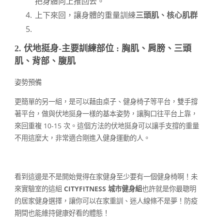
把身體向上推回去。
上下來回，讓身體的重量訓練
三頭肌、核心肌群
2. 伏地挺身-主要訓練部位 : 胸肌、肩膀、三頭
肌、背部、腹肌
姿勢預備
更簡單的另一組，是可以藉由桌子、健身椅子等平台，雙手撐
著平台，做與伏地挺身一樣的基本姿勢，讓胸口往平台上靠，
來回重複 10-15 次。這個方法的伏地挺身可以讓手支撐的重量
不用這麼大，非常適合剛進入健身運動的人。
看到這邊是不是開始覺得在家健身至少要有一個健身椅啊！未
來實驗室的這組
CITYFITNESS 城市健身組
也許就是你最聰明
的居家健身選擇，讓你可以在家重訓、迷人線條不是夢！防疫
期間也能維持健康好看的體態！