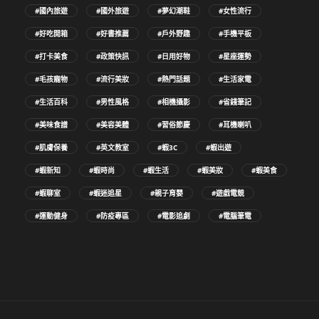
#國內旅遊
#國外旅遊
#夢幻潮鞋
#女性流行
#好吃開箱
#好書推薦
#戶外野趣
#手機平板
#打卡美食
#政策快訊
#日用好物
#星座運勢
#毛孩寵物
#流行美妝
#熱門話題
#生活家電
#生活百科
#男性風格
#相機攝影
#省錢筆記
#美味食譜
#美容美體
#習俗節慶
#耳機喇叭
#肌膚保養
#英文教室
#蝦3C
#蝦出遊
#蝦新知
#蝦時尚
#蝦生活
#蝦美妝
#蝦美食
#蝦聊室
#蝦迷追星
#親子育嬰
#遊戲電競
#運動健身
#防疫專區
#電影追劇
#電腦筆電