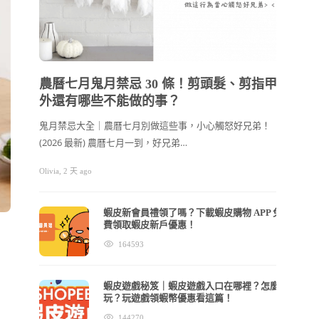
202
禮物
農曆七月鬼月禁忌 30 條！剪頭髮、剪指甲
外還有哪些不能做的事？
2026
爸總說
鬼月禁忌大全｜農曆七月別做這些事，小心觸怒好兄弟！
(2026 最新) 農曆七月一到，好兄弟…
cchhllooe
Olivia
,
2 天 ago
蝦皮新會員禮領了嗎？下載蝦皮購物 APP 免
費領取蝦皮新戶優惠！
164593
蝦皮遊戲秘笈｜蝦皮遊戲入口在哪裡？怎麼
玩？玩遊戲領蝦幣優惠看這篇！
144270