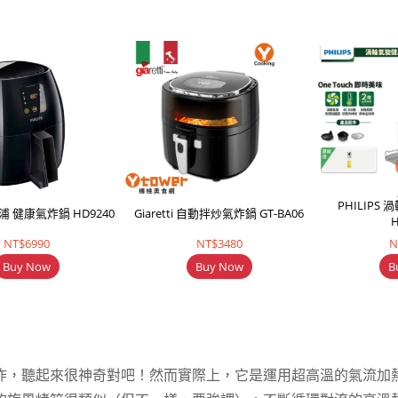
PHILIP
飛利浦 健康氣炸鍋 HD9240
Giaretti 自動拌炒氣炸鍋 GT-BA06
H
NT$6990
NT$3480
N
Buy Now
Buy Now
B
炸，聽起來很神奇對吧！然而實際上，它是運用超高溫的氣流加