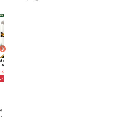
S 渦輪氣旋健康氣炸鍋
氣炸鍋專用清潔劑
有孔圓
D9642
T$8990
NT$180
NT
uy Now
Buy Now
Buy
熱