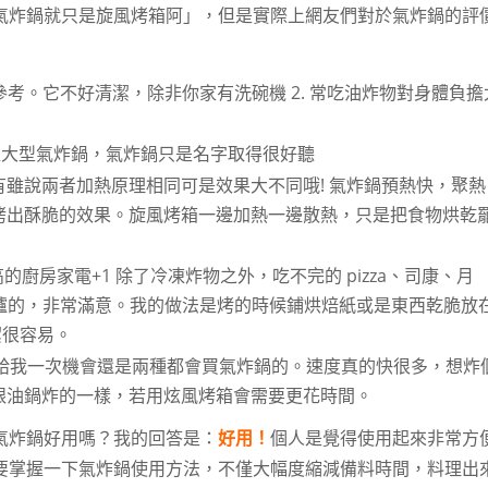
氣炸鍋就只是旋風烤箱阿」，但是實際上網友們對於氣炸鍋的評
考。它不好清潔，除非你家有洗碗機 2. 常吃油炸物對身體負擔
超大型氣炸鍋，氣炸鍋只是名字取得很好聽
有雖說兩者加熱原理相同可是效果大不同哦! 氣炸鍋預熱快，聚熱
烤出酥脆的效果。旋風烤箱一邊加熱一邊散熱，只是把食物烘乾
的廚房家電+1 除了冷凍炸物之外，吃不完的 pizza、司康、月
出爐的，非常滿意。我的做法是烤的時候鋪烘焙紙或是東西乾脆放
潔很容易。
給我一次機會還是兩種都會買氣炸鍋的。速度真的快很多，想炸
常酥脆跟油鍋炸的一樣，若用炫風烤箱會需要更花時間。
氣炸鍋好用嗎？我的回答是：
好用！
個人是覺得使用起來非常方
要掌握一下氣炸鍋使用方法，不僅大幅度縮減備料時間，料理出