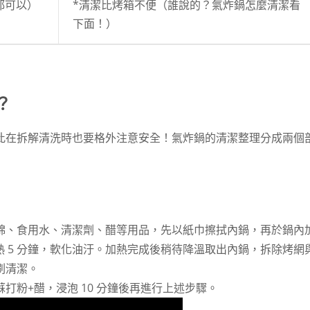
都可以）
*清潔比烤箱不便（誰說的？氣炸鍋怎麼清潔看
下面！）
？
此在拆解清洗時也要格外注意安全！氣炸鍋的清潔整理分成兩個
綿、食用水、清潔劑、醋等用品，先以紙巾擦拭內鍋，再於鍋內
熱 5 分鐘，軟化油汙。加熱完成後稍待降溫取出內鍋，拆除烤網
刷清潔。
打粉+醋，浸泡 10 分鐘後再進行上述步驟。