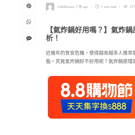
cchhllooeee
,
2 年 ago
1 min
read
157
【氣炸鍋好用嗎？】氣炸鍋
析！
近幾年的食安危機，使得越來越多人推崇氣
脂。究竟氣炸鍋好不好用呢？氣炸鍋原理