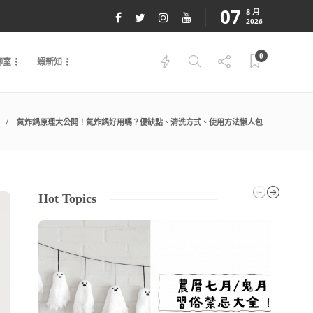
07
8 月
2026
0
聊室
蝦新知
氣炸鍋原理大公開！氣炸鍋好用嗎？優缺點、清洗方式、使用方法懶人包
Hot Topics