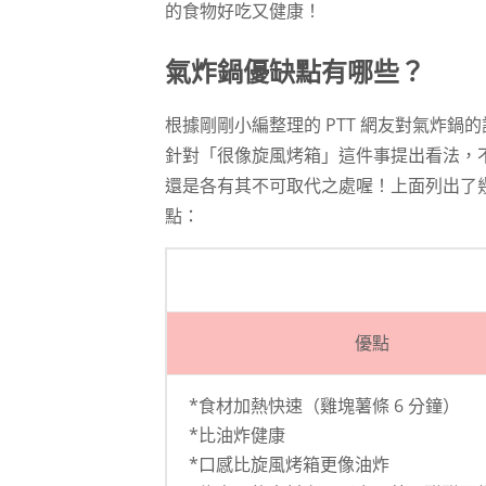
的食物好吃又健康！
氣炸鍋優缺點有哪些？
根據剛剛小編整理的 PTT 網友對氣炸
針對「很像旋風烤箱」這件事提出看法，
還是各有其不可取代之處喔！上面列出了幾
點：
優點
*食材加熱快速（雞塊薯條 6 分鐘）
*比油炸健康
*口感比旋風烤箱更像油炸