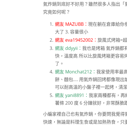
氣炸鍋到底好不好用？雖然很多人指出「
究竟如何呢？
網友 MAZUBB：
現在躺在倉庫給你參
大了 3. 容量很小
網友 eva19452002：
旋風式烤箱=
網友 ddyyii：
我也是烤箱 氣炸鍋都
快，溫度高 所以比旋風烤箱更容易
了。
網友 Monchat212：
我家使用率最高
餅、麵包…. 用氣炸鍋回烤都像現
可以耐高溫的小盤子裡一起烤，清
網友 yani8891：
我家兩種都有，再
薯條 200 度 6 分鐘就好，非
小編家裡自己也有氣炸鍋，你要問我覺得
快速，無論是料理生食或是加熱熟食，只