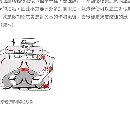
的旋風烤箱很類似（但不一樣，要強調）。不斷循環對流的高溫
身的油脂，因此不需要另外多加食用油，氣炸鍋便可以產生近似
，就是你期望它會是肯Ｘ基的卡啦脆雞，最後卻是薄皮嫩雞的感
稍減～）
源/經濟部標準檢驗局