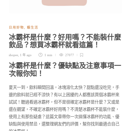
日用好物
,
蝦生活
冰霸杯是什麼？好用嗎？不能裝什麼
飲品？想買冰霸杯就看這篇！
shopee
,
1 年 ago
1 min
27077
冰霸杯是什麼？優缺點及注意事項一
次報你知！
夏天一到，飲料瞬間回溫，冰塊溶化太快？甜點還沒吃完，手
邊的飲料就已經不涼快？有以上困擾的人都應該買個冰霸杯來
試試！聽過看過冰霸杯，但不是很確定冰霸杯是什麼？又或是
還在觀望，不確定冰霸杯好用嗎？不清楚冰霸杯不能裝什麼，
使用上有那些疑慮？這篇文章帶你一次搞懂冰霸杯的功能、優
缺點與使用禁忌，還整理網友們的評價，幫你找到最適合自己