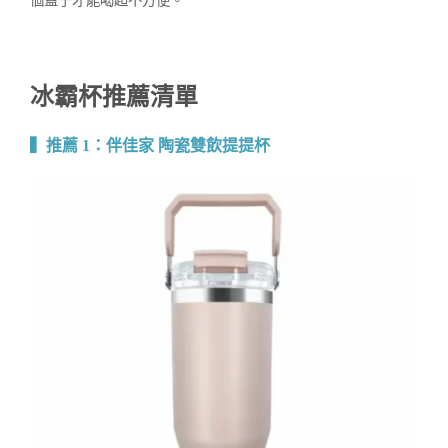
冰霸杯推薦清單
▍
推薦 1：
伴佳家 陶瓷雙飲提提杯