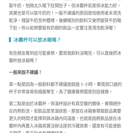
裝牛奶，怕隔太久喝下肚鬧肚子。但冰霸杯若是保冰能力好，
其實也是可以裝牛奶的！一般不建議的原因是怕使用者未清洗
乾淨，殘留牛奶至杯體裡，後續喝別的飲料又會把變質牛奶喝
下肚。所以若想要裝有奶類的飲品一定要注意清洗乾淨喔！
▍
冰霸杯可以放冰箱嗎？
有些朋友看到這可能會想，要是我飲料沒喝完，可以直接把冰
霸杯放冰箱嗎？
一般來說不建議！
第一點是因為一般飲料都不建議放超過 5 小時，畢竟就口過的
杯子非常容易有細菌孳生，為了健康著想還是別這樣做。
第二點是由於冰霸杯、保溫杯設計有真空層的關係，會隔絕外
在的熱對流，若飲品是常溫狀態，那放在冰箱會導致飲品需要
更久的時間才能降到與冰箱內同溫度，也就是說將飲品放在冰
霸杯內再置入冰箱其實沒辦法達到冷藏效果，還是有可能使飲