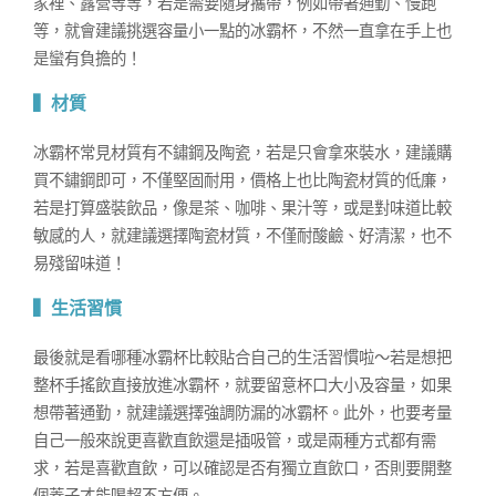
家裡、露營等等，若是需要隨身攜帶，例如帶著通勤、慢跑
等，就會建議挑選容量小一點的冰霸杯，不然一直拿在手上也
是蠻有負擔的！
▍材質
冰霸杯常見材質有不鏽鋼及陶瓷，若是只會拿來裝水，建議購
買不鏽鋼即可，不僅堅固耐用，價格上也比陶瓷材質的低廉，
若是打算盛裝飲品，像是茶、咖啡、果汁等，或是對味道比較
敏感的人，就建議選擇陶瓷材質，不僅耐酸鹼、好清潔，也不
易殘留味道！
▍生活習慣
最後就是看哪種冰霸杯比較貼合自己的生活習慣啦～若是想把
整杯手搖飲直接放進冰霸杯，就要留意杯口大小及容量，如果
想帶著通勤，就建議選擇強調防漏的冰霸杯。此外，也要考量
自己一般來說更喜歡直飲還是插吸管，或是兩種方式都有需
求，若是喜歡直飲，可以確認是否有獨立直飲口，否則要開整
個蓋子才能喝超不方便。