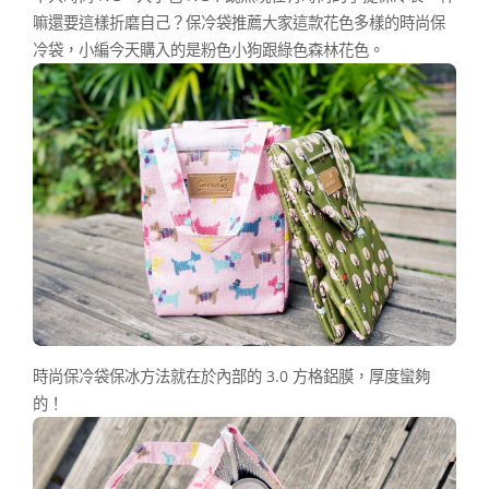
嘛還要這樣折磨自己？保冷袋推薦大家這款花色多樣的時尚保
冷袋，小編今天購入的是粉色小狗跟綠色森林花色。
時尚保冷袋保冰方法就在於內部的 3.0 方格鋁膜，厚度蠻夠
的！