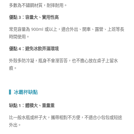
多數為不鏽鋼材質，耐摔耐用。
優點 3：容量大、實用性高
常見容量為 900ml 或以上，適合外出、開車、露營、上班等長
時間使用。
優點 4：避免冰飲弄濕環境
外殼多防冷凝，瓶身不會溼答答，也不擔心放在桌子上留水
痕。
▍冰霸杯缺點
缺點 1：體積大、重量重
比一般水瓶或杯子大，攜帶相對不方便，不適合小包包或短途
外出。