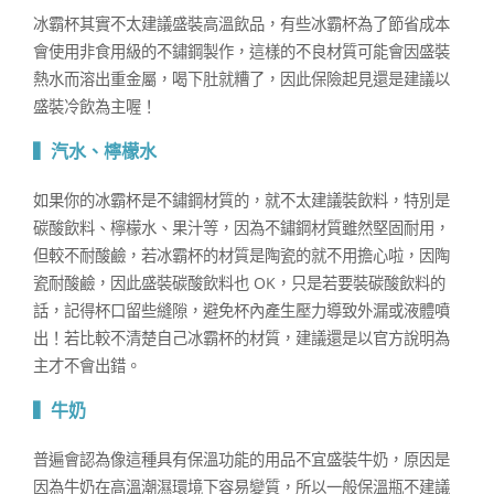
冰霸杯其實不太建議盛裝高溫飲品，有些冰霸杯為了節省成本
會使用非食用級的不鏽鋼製作，這樣的不良材質可能會因盛裝
熱水而溶出重金屬，喝下肚就糟了，因此保險起見還是建議以
盛裝冷飲為主喔！
▍汽水、檸檬水
如果你的冰霸杯是不鏽鋼材質的，就不太建議裝飲料，特別是
碳酸飲料、檸檬水、果汁等，因為不鏽鋼材質雖然堅固耐用，
但較不耐酸鹼，若冰霸杯的材質是陶瓷的就不用擔心啦，因陶
瓷耐酸鹼，因此盛裝碳酸飲料也 OK，只是若要裝碳酸飲料的
話，記得杯口留些縫隙，避免杯內產生壓力導致外漏或液體噴
出！若比較不清楚自己冰霸杯的材質，建議還是以官方說明為
主才不會出錯。
▍牛奶
普遍會認為像這種具有保溫功能的用品不宜盛裝牛奶，原因是
因為牛奶在高溫潮濕環境下容易變質，所以一般保溫瓶不建議