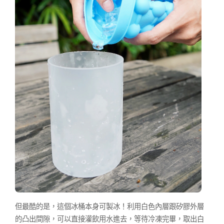
但最酷的是，這個冰桶本身可製冰！利用白色內層跟矽膠外層
的凸出間隙，可以直接灌飲用水進去，等待冷凍完畢，取出白