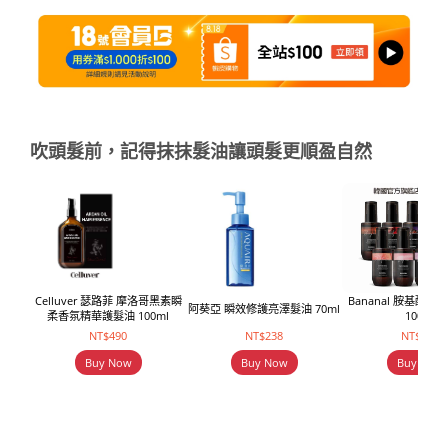
吹頭髮前，記得抹抹髮油讓頭髮更順盈自然
Celluver 瑟路菲 摩洛哥黑素瞬
Bananal 胺基酸
阿葵亞 瞬效修護亮澤髮油 70ml
柔香氛精華護髮油 100ml
100ml
NT$490
NT$238
NT$354
Buy Now
Buy Now
Buy Now