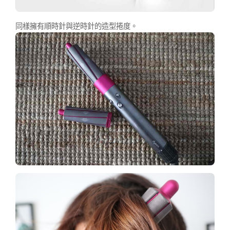
同樣擁有順時針與逆時針的造型捲度。