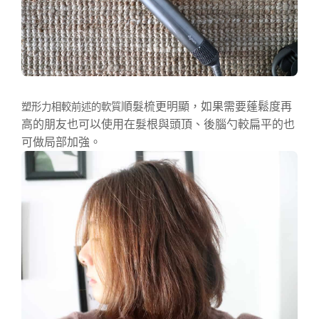
順髮梳更明顯，如果需要蓬鬆度再
塑形力相較前述的軟質
高的朋友也可以使用在髮根與頭頂、後腦勺較扁平的也
可做局部加強。