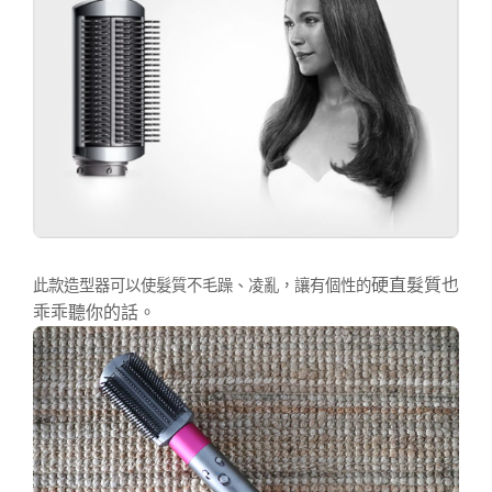
硬直髮質也
此款造型器可以使髮質不毛躁、凌亂，讓有個性的
乖乖聽你的話。