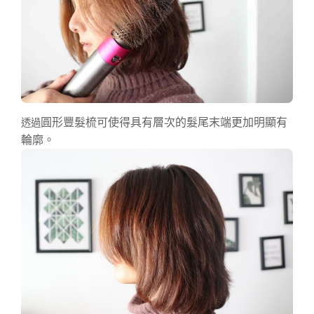
圓形豐髮梳可使得具有層次的髮尾末端更加明顯有
透過
輪廓。