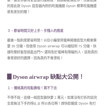
的是此款 Dyson 造型器內附的吹風機跟 Dyson 標準吹風機還
是有差別的喔！
３、節省時間又好上手，手殘人的救星
最後一點則是節省時間！以往小編使用電棒捲做造型大概會需
要 30 分鐘，但使用 Dyson airwrap 可以縮短到 15 分鐘，快
速吹整好髮型就能出門～ 還有對於電棒有障礙的人，這款真的
會是很好的選擇，因為真的不會燙啦！
▊Dyson airwrap 缺點大公開！
１、價格真的有點貴啦！買不下去
不得不說，這樣一組造型器快要 2 萬元，如果沒有打折的話完
全是無法下手的呀ಥ_ಥ 所以各位啊！趕快趁蝦皮 Dyson 有打