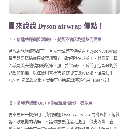
▊來說說 Dyson airwrap 優點！
１、康達效應與控溫設計，髪質不會因為過熱而受損
首先來說說優點好了！首先當然是不傷髪質，Dyson Airwrap
造型器是透過康達效應讓頭髮自動吸附在髮捲上，就像是一種
渦漩氣流去纏繞你的髮絲，加上控溫設計，減低了造型器對於
頭髮的損傷，以往使用電棒捲都會很怕燙到額頭，但是使用
Dyson 造型器之後，想要有小捲度瀏海都不用再擔心啦！
２、多種造型都 OK，可換頭設計讓你一機多用
再來則是一機多用，我們知道 Dyson airwrap 內附圓梳、捲髮
器、吹風機的功能，不論你想要浪漫大波浪、俏皮內彎、直
髮，還是想要有更豐盈的蓬鬆度，通通都能滿足你！但要提醒