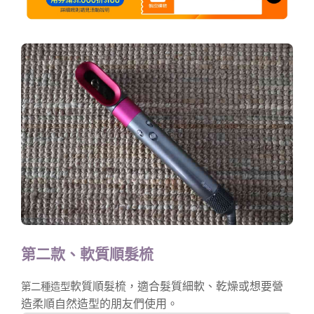
第二款、軟質順髮梳
軟質順髮梳，適合髮質細軟、乾燥或想要營
第二種造型
造柔順自然造型的朋友們使用。