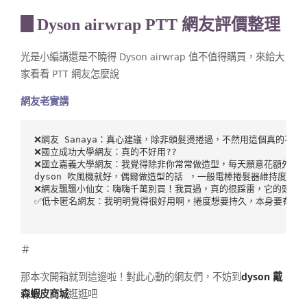
▊Dyson airwrap PTT 網友評價整理
光是小編講還是不曉得 Dyson airwrap 值不值得購買，來給大
家看看 PTT 網友怎麼說
網友老實講
❌網友 Sanaya：真心建議，除非頭髮燙捲過，不然用這個真的不持
❌國立嘉義大學網友：我覺得除非你常常做造型，每天願意花額外時間
dyson 吹風機就好，偶爾做造型的話 ，一般電棒捲髮器維持度比較好
❌網友飄飄小仙女：
✅低卡匿名網友：我明明覺得很好用啊，捲度想要持久，本身要有先去
＃
那本次開箱就到這邊啦！對此心動的網友們，不妨到
dyson 戴
森蝦皮商城
逛逛吧