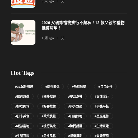
5 天 ago
2026 父親節禮物排行不藏私！15 款父親節禮物
推薦清單！
1 週 ago
Hot Tags
#3C配件周邊
#兩性關係
#功能教學
#包包配件
#國內旅遊
#國外旅遊
#夢幻潮鞋
#女性流行
#好吃開箱
#好書推薦
#戶外野趣
#手機平板
#打卡美食
#政策快訊
#日用好物
#星座運勢
#毛孩寵物
#流行美妝
#熱門話題
#生活家電
#生活百科
#男性風格
#相機攝影
#省錢筆記