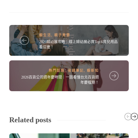
蝦生活
,
親子育嬰
2026婦幼展攻略｜線上婦幼展必買Top 6育兒用品
看這邊！
熱門話題
,
省錢筆記
,
蝦新知
2026百貨公司週年慶時間｜一圖看懂台北百貨週
年慶檔期！
Related posts