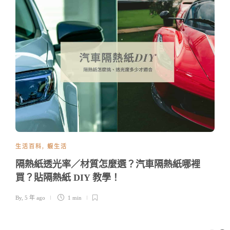
生活百科
,
蝦生活
隔熱紙透光率／材質怎麼選？汽車隔熱紙哪裡
買？貼隔熱紙 DIY 教學！
By
,
5 年 ago
1 min