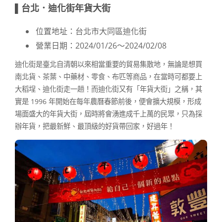
▌台北．迪化街年貨大街
位置地址：台北市大同區迪化街
營業日期：2024/01/26～2024/02/08
迪化街是臺北自清朝以來相當重要的貿易集散地，無論是想買
南北貨、茶葉、中藥材、零食、布匹等商品，在當時可都要上
大稻埕、迪化街走一趟！而迪化街又有「年貨大街」之稱，其
實是 1996 年開始在每年農曆春節前後，便會擴大規模，形成
場面盛大的年貨大街，屆時將會湧進成千上萬的民眾，只為採
辦年貨，把最新鮮、最頂級的好貨帶回家，好過年！