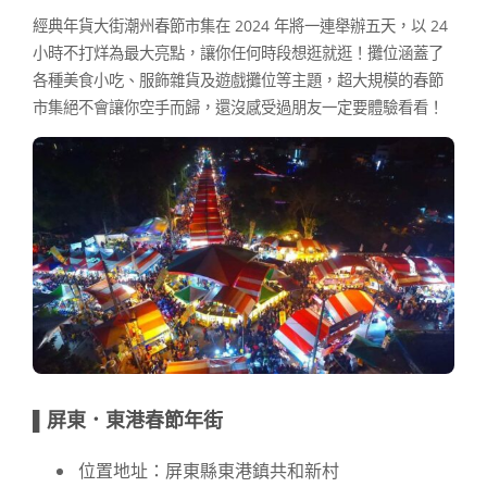
經典年貨大街潮州春節市集在 2024 年將一連舉辦五天，以 24
小時不打烊為最大亮點，讓你任何時段想逛就逛！攤位涵蓋了
各種美食小吃、服飾雜貨及遊戲攤位等主題，超大規模的春節
市集絕不會讓你空手而歸，還沒感受過朋友一定要體驗看看！
▌屏東．東港春節年街
位置地址：屏東縣東港鎮共和新村