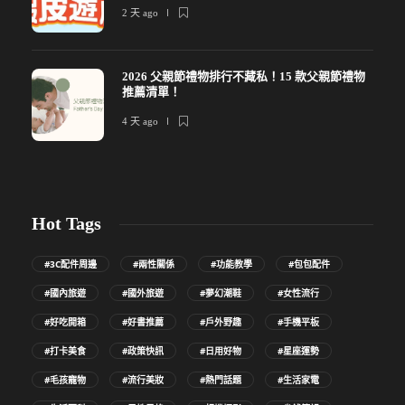
2 天 ago
2026 父親節禮物排行不藏私！15 款父親節禮物
推薦清單！
4 天 ago
Hot Tags
#3C配件周邊
#兩性關係
#功能教學
#包包配件
#國內旅遊
#國外旅遊
#夢幻潮鞋
#女性流行
#好吃開箱
#好書推薦
#戶外野趣
#手機平板
#打卡美食
#政策快訊
#日用好物
#星座運勢
#毛孩寵物
#流行美妝
#熱門話題
#生活家電