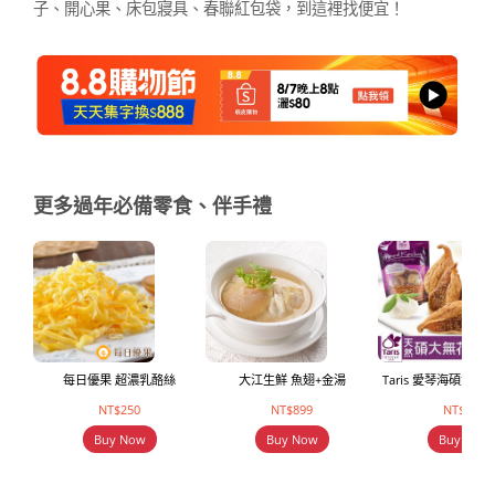
子、開心果、床包寢具、春聯紅包袋，到這裡找便宜！
更多過年必備零食、伴手禮
每日優果 超濃乳酪絲
大江生鮮 魚翅+金湯
Taris 愛琴海碩大
NT$250
NT$899
NT$179
Buy Now
Buy Now
Buy Now