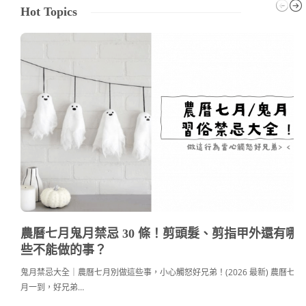
Hot Topics
農曆七月鬼月禁忌 30 條！剪頭髮、剪指甲外還有哪
些不能做的事？
鬼月禁忌大全｜農曆七月別做這些事，小心觸怒好兄弟！(2026 最新) 農曆七
月一到，好兄弟…
c