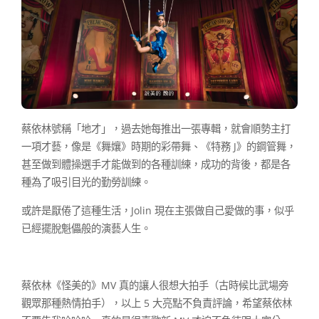
蔡依林號稱「地才」，過去她每推出一張專輯，就會順勢主打
一項才藝，像是《舞孃》時期的彩帶舞、《特務 J》的鋼管舞，
甚至做到體操選手才能做到的各種訓練，成功的背後，都是各
種為了吸引目光的勤勞訓練。
或許是厭倦了這種生活，Jolin 現在主張做自己愛做的事，似乎
已經擺脫魁儡般的演藝人生。
蔡依林《怪美的》MV 真的讓人很想大拍手（古時候比武場旁
觀眾那種熱情拍手），以上 5 大亮點不負責評論，希望蔡依林