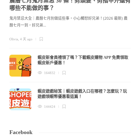
農曆七月鬼月禁忌 30 條！剪頭髮、剪指甲外還有
哪些不能做的事？
鬼月禁忌大全｜農曆七月別做這些事，小心觸怒好兄弟！(2026 最新) 農
曆七月一到，好兄弟…
c
Olivia
,
4 天 ago
蝦皮新會員禮領了嗎？下載蝦皮購物 APP 免費領取
蝦皮新戶優惠！
164832
蝦皮遊戲秘笈｜蝦皮遊戲入口在哪裡？怎麼玩？玩
遊戲領蝦幣優惠看這篇！
144424
Facebook