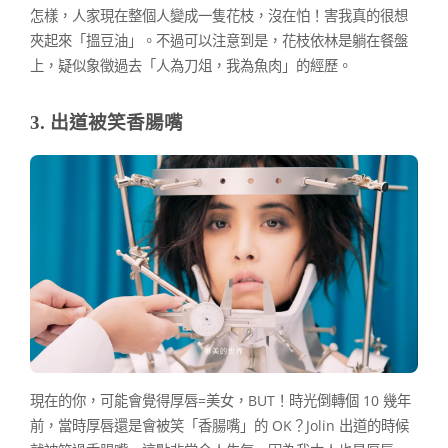
怎樣，人家現在整個人變成一隻花枝，沒在怕！害我真的很想
夾起來「搵豆油」。不過可以注意到是，花枝依林是躺在餐盤
上，疑似象徵過去「人為刀俎，我為魚肉」的經歷。
3. 出道被笑香腸嘴
現在的你，可能會覺得厚唇=美女，BUT！時光倒轉個 10 幾年
前，當時厚唇還是會被笑「香腸嘴」的 OK？Jolin 出道的時候