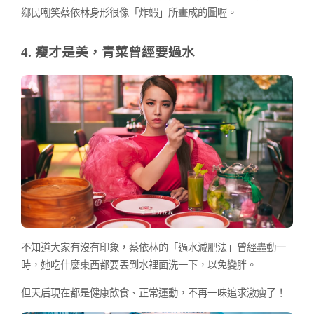
鄉民嘲笑蔡依林身形很像「炸蝦」所畫成的圖喔。
4. 瘦才是美，青菜曾經要過水
不知道大家有沒有印象，蔡依林的「過水減肥法」曾經轟動一
時，她吃什麼東西都要丟到水裡面洗一下，以免變胖。
但天后現在都是健康飲食、正常運動，不再一味追求激瘦了！