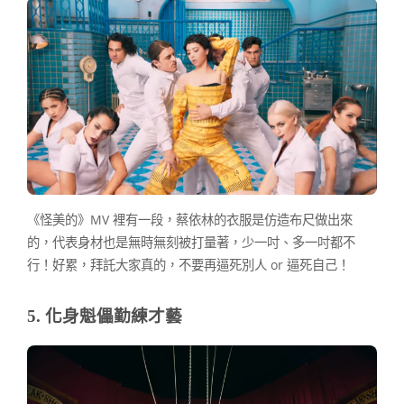
《怪美的》MV 裡有一段，蔡依林的衣服是仿造布尺做出來
的，代表身材也是無時無刻被打量著，少一吋、多一吋都不
行！好累，拜託大家真的，不要再逼死別人 or 逼死自己！
5. 化身魁儡勤練才藝