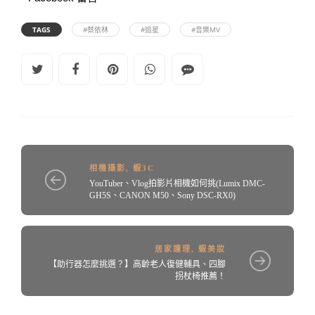
TAGS
#蔡依林
#追星
#音樂MV
相機攝影
,
蝦3C
YouTuber、Vlog拍影片相機如何挑(Lumix DMC-
GH5S、CANON M50、Sony DSC-RX0)
居家護理
,
蝦美妝
【助行器怎麼挑選？】高齡老人復健輔具、四腳
拐杖椅推薦！