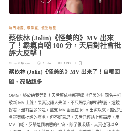
熱門話題
,
蝦聊室
,
蝦迷追星
蔡依林 (Jolin)《怪美的》MV 出來
了！霸氣自嘲 100 分，天后對社會批
評大反擊！
Vinny
,
8 年 ago
1 min
11933
蔡依林 (Jolin)《怪美的》MV 出來了！自嘲回
顧、亮點超多
OMG，終於給我等到！天后蔡依林新專輯《怪美的》同名主打
歌新 MV 上線！果真沒讓人失望，不只場景和舞蹈華麗、運鏡
好看，最有話題的是，整支 MV 圍繞在 Jolin 出道以來，飽受社
會審美觀批評的痛處，但不好意思，天后已經站上新高度，用
MV 自嘲、反擊這個病態的社會，除了很吸睛、其實也可以令