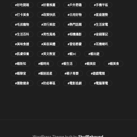
#好吃開箱
#好書推薦
#戶外野趣
#手機平板
#打卡美食
#政策快訊
#日用好物
#星座運勢
#毛孩寵物
#流行美妝
#熱門話題
#生活家電
#生活百科
#男性風格
#相機攝影
#省錢筆記
#美味食譜
#美容美體
#習俗節慶
#耳機喇叭
#肌膚保養
#英文教室
#蝦3C
#蝦出遊
#蝦新知
#蝦時尚
#蝦生活
#蝦美妝
#蝦美食
#蝦聊室
#蝦迷追星
#親子育嬰
#遊戲電競
#運動健身
#防疫專區
#電影追劇
#電腦筆電
WordPress Theme built by
Shufflehound
.