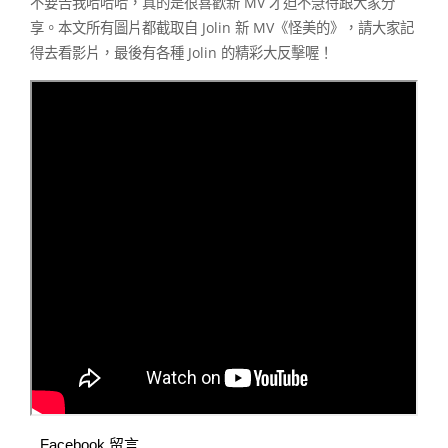
不要告我哈哈哈，真的是很喜歡新 MV 才迫不急待跟大家分
享。本文所有圖片都截取自 Jolin 新 MV《怪美的》，請大家記
得去看影片，最後有各種 Jolin 的精彩大反擊喔！
Facebook 留言