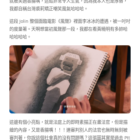
就被笑過香腸嘴，這點非常令人生氣，因為我本人也是厚唇，
我都自稱台灣裘莉矯正嘲笑風氣哈哈哈。
這段 Jolin 整個面臨電影《風聲》裡面李冰冰的遭遇，被一吋吋
的度量著。天啊想當初風聲那一段，我都在看黃曉明有多帥哈
哈哈哈哈。
這邊有個小亮點，就是法庭上的即時素描正在畫法官，但是描
繪的內容，又是香腸嘴！！！連審判別人的法官也無時無刻被
審判著，你說這個社會真的沒有問題嗎？這張圖其實是過去 Ptt