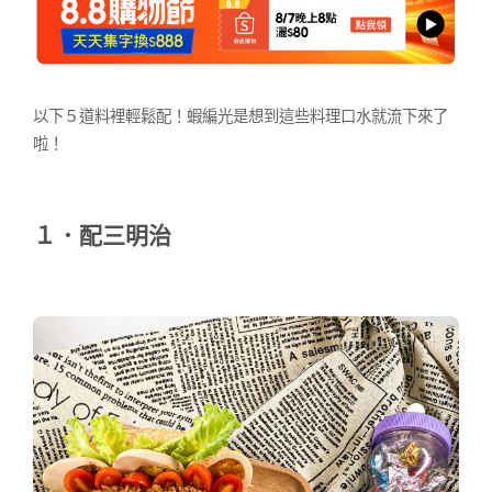
以下５道料裡輕鬆配！蝦編光是想到這些料理口水就流下來了
啦！
１．配三明治