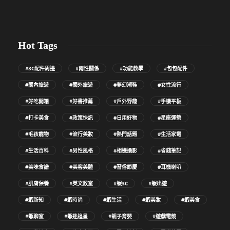
Hot Tags
#3C配件周邊
#兩性關係
#功能教學
#包包配件
#國內旅遊
#國外旅遊
#夢幻潮鞋
#女性流行
#好吃開箱
#好書推薦
#戶外野趣
#手機平板
#打卡美食
#政策快訊
#日用好物
#星座運勢
#毛孩寵物
#流行美妝
#熱門話題
#生活家電
#生活百科
#男性風格
#相機攝影
#省錢筆記
#美味食譜
#美容美體
#習俗節慶
#耳機喇叭
#肌膚保養
#英文教室
#蝦3C
#蝦出遊
#蝦新知
#蝦時尚
#蝦生活
#蝦美妝
#蝦美食
#蝦聊室
#蝦迷追星
#親子育嬰
#遊戲電競