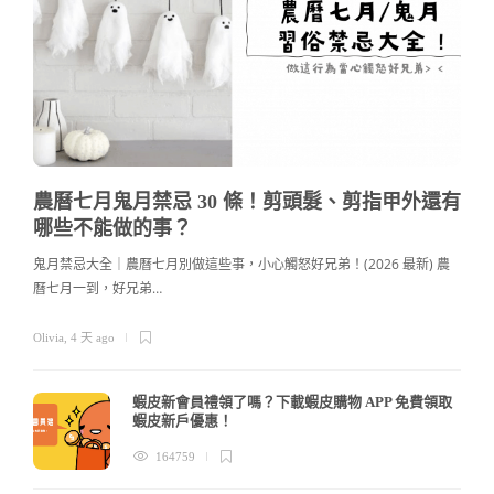
農曆七月鬼月禁忌 30 條！剪頭髮、剪指甲外還有
哪些不能做的事？
鬼月禁忌大全｜農曆七月別做這些事，小心觸怒好兄弟！(2026 最新) 農
曆七月一到，好兄弟…
c
Olivia
,
4 天 ago
蝦皮新會員禮領了嗎？下載蝦皮購物 APP 免費領取
蝦皮新戶優惠！
164759