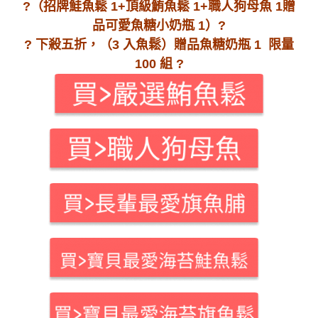
?（招牌鮭魚鬆 1+頂級鮪魚鬆 1+職人狗母魚 1
贈
品可愛魚糖小奶瓶 1）?
? 下殺五折，（3 入魚鬆）贈品魚糖奶瓶 1 限量
100 組 ?