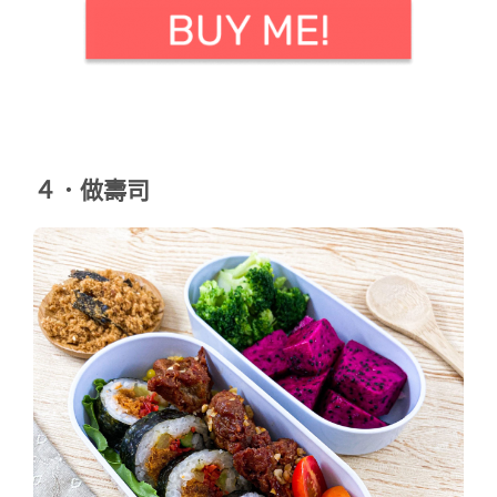
４．做壽司