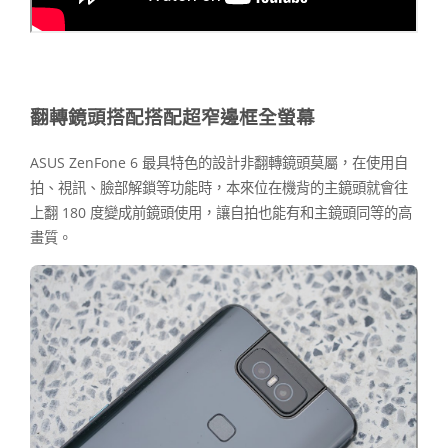
翻轉鏡頭搭配搭配超窄邊框全螢幕
ASUS ZenFone 6 最具特色的設計非翻轉鏡頭莫屬，在使用自
拍、視訊、臉部解鎖等功能時，本來位在機背的主鏡頭就會往
上翻 180 度變成前鏡頭使用，讓自拍也能有和主鏡頭同等的高
畫質。