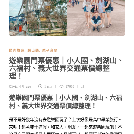
國內旅遊
,
蝦出遊
,
親子育嬰
遊樂園門票優惠｜小人國、劍湖山、
六福村、義大世界交通票價總整
理！
Olivia
,
4 年 ago
1 min
17606
遊樂園門票優惠｜小人國、劍湖山、六福
村、義大世界交通票價總整理！
是不是好幾年沒有去遊樂園玩了？上次好像是高中畢業旅行。
來吧！趁著雙十連假，和家人、朋友，一起來遊樂園玩吧！不