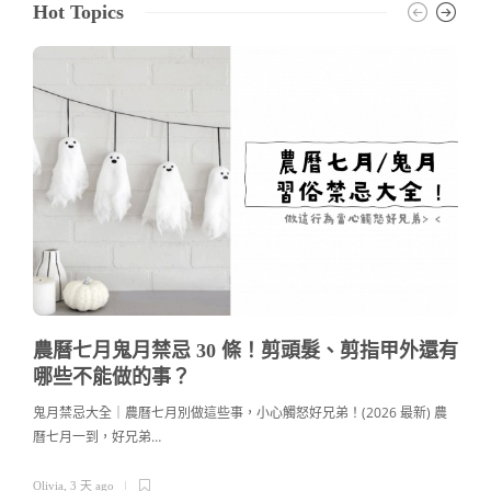
Hot Topics
農曆七月鬼月禁忌 30 條！剪頭髮、剪指甲外還有
哪些不能做的事？
鬼月禁忌大全｜農曆七月別做這些事，小心觸怒好兄弟！(2026 最新) 農
曆七月一到，好兄弟…
c
Olivia
,
3 天 ago