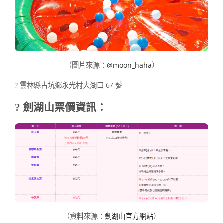
（圖片來源：
@moon_haha
）
?
雲林縣古坑鄉永光村大湖口 67 號
? 劍湖山
票價資訊：
（資料來源：
劍湖山官方網站
）