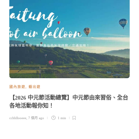
國內旅遊
,
蝦出遊
【2026 中元節活動總覽】中元節由來習俗、全台
各地活動報你知！
cchhllooeee
,
7 個月 ago
1 min