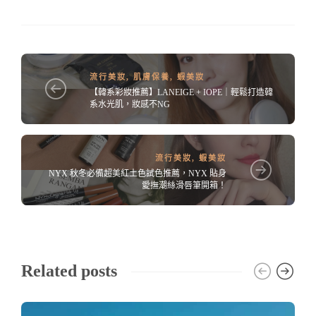
流行美妝
,
肌膚保養
,
蝦美妝
【韓系彩妝推薦】LANEIGE + IOPE｜輕鬆打造韓
系水光肌，妝感不NG
流行美妝
,
蝦美妝
NYX 秋冬必備超美紅土色試色推薦，NYX 貼身
愛撫潮絲滑唇筆開箱！
Related posts