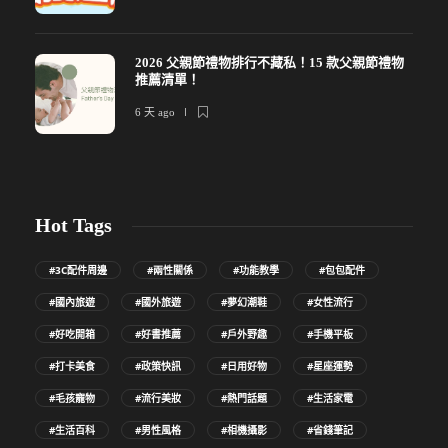
2026 父親節禮物排行不藏私！15 款父親節禮物
推薦清單！
6 天 ago
Hot Tags
#3C配件周邊
#兩性關係
#功能教學
#包包配件
#國內旅遊
#國外旅遊
#夢幻潮鞋
#女性流行
#好吃開箱
#好書推薦
#戶外野趣
#手機平板
#打卡美食
#政策快訊
#日用好物
#星座運勢
#毛孩寵物
#流行美妝
#熱門話題
#生活家電
#生活百科
#男性風格
#相機攝影
#省錢筆記