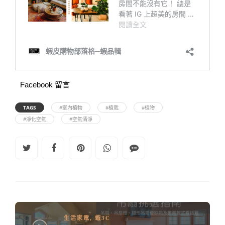
Facebook 留言
TAGS
#室內植物
#植栽
#植物
#淨化空氣
#空氣清淨
生活家電
,
蝦3C