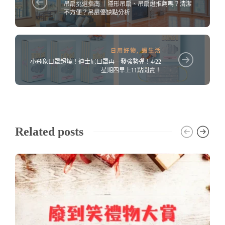
吊扇挑選指南 ｜隱形吊扇、吊扇燈推薦嗎？清潔
不方便？吊扇優缺點分析
日用好物
,
蝦生活
小飛象口罩超燒！迪士尼口罩再一發強勢彈！4/22
星期四早上11點開賣！
Related posts