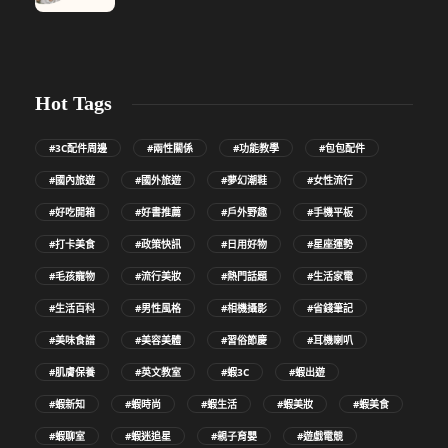
Hot Tags
#3C配件周邊
#兩性關係
#功能教學
#包包配件
#國內旅遊
#國外旅遊
#夢幻潮鞋
#女性流行
#好吃開箱
#好書推薦
#戶外野趣
#手機平板
#打卡美食
#政策快訊
#日用好物
#星座運勢
#毛孩寵物
#流行美妝
#熱門話題
#生活家電
#生活百科
#男性風格
#相機攝影
#省錢筆記
#美味食譜
#美容美體
#習俗節慶
#耳機喇叭
#肌膚保養
#英文教室
#蝦3C
#蝦出遊
#蝦新知
#蝦時尚
#蝦生活
#蝦美妝
#蝦美食
#蝦聊室
#蝦迷追星
#親子育嬰
#遊戲電競