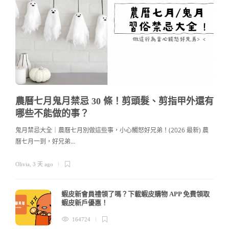
農曆七月鬼月禁忌 30 條！剪頭髮、剪指甲外還有
哪些不能做的事？
鬼月禁忌大全｜農曆七月別做這些事，小心觸怒好兄弟！(2026 最新) 農
曆七月一到，好兄弟…
c
Olivia
,
3 天 ago
蝦皮新會員禮領了嗎？下載蝦皮購物 APP 免費領取
蝦皮新戶優惠！
164724