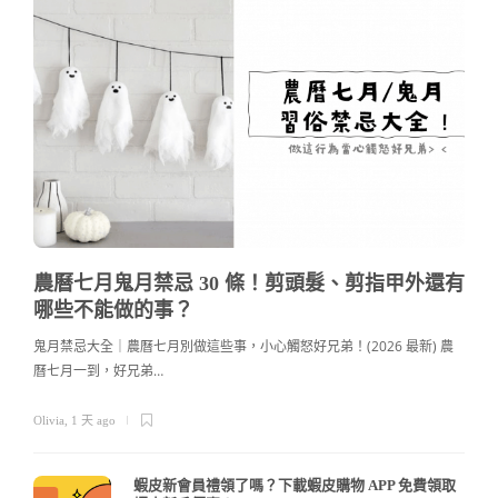
農曆七月鬼月禁忌 30 條！剪頭髮、剪指甲外還有
哪些不能做的事？
鬼月禁忌大全｜農曆七月別做這些事，小心觸怒好兄弟！(2026 最新) 農
曆七月一到，好兄弟…
c
Olivia
,
1 天 ago
蝦皮新會員禮領了嗎？下載蝦皮購物 APP 免費領取