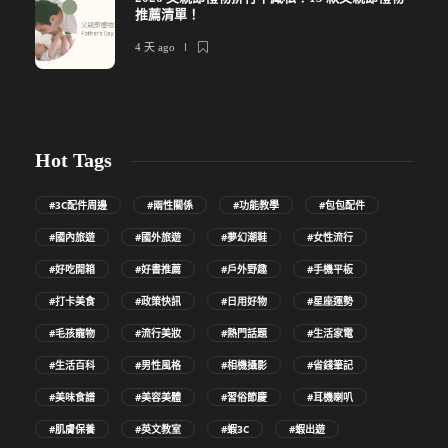
推薦清單！
4 天 ago
Hot Tags
#3C配件周邊
#兩性關係
#功能教學
#包包配件
#國內旅遊
#國外旅遊
#夢幻潮鞋
#女性流行
#好吃開箱
#好書推薦
#戶外野趣
#手機平板
#打卡美食
#政策快訊
#日用好物
#星座運勢
#毛孩寵物
#流行美妝
#熱門話題
#生活家電
#生活百科
#男性風格
#相機攝影
#省錢筆記
#美味食譜
#美容美體
#習俗節慶
#耳機喇叭
#肌膚保養
#英文教室
#蝦3C
#蝦出遊