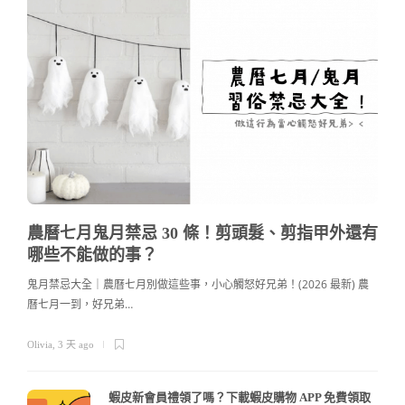
農曆七月鬼月禁忌 30 條！剪頭髮、剪指甲外還有
哪些不能做的事？
鬼月禁忌大全｜農曆七月別做這些事，小心觸怒好兄弟！(2026 最新) 農
曆七月一到，好兄弟…
c
Olivia
,
3 天 ago
蝦皮新會員禮領了嗎？下載蝦皮購物 APP 免費領取