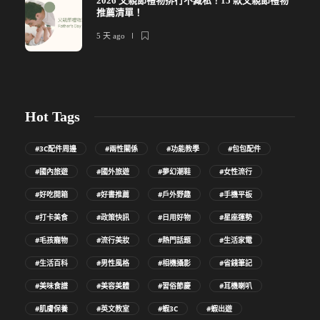
2026 父親節禮物排行不藏私！15 款父親節禮物
推薦清單！
5 天 ago
Hot Tags
#3C配件周邊
#兩性關係
#功能教學
#包包配件
#國內旅遊
#國外旅遊
#夢幻潮鞋
#女性流行
#好吃開箱
#好書推薦
#戶外野趣
#手機平板
#打卡美食
#政策快訊
#日用好物
#星座運勢
#毛孩寵物
#流行美妝
#熱門話題
#生活家電
#生活百科
#男性風格
#相機攝影
#省錢筆記
#美味食譜
#美容美體
#習俗節慶
#耳機喇叭
#肌膚保養
#英文教室
#蝦3C
#蝦出遊