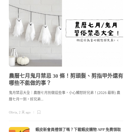
農曆七月鬼月禁忌 30 條！剪頭髮、剪指甲外還有
哪些不能做的事？
鬼月禁忌大全｜農曆七月別做這些事，小心觸怒好兄弟！(2026 最新) 農
曆七月一到，好兄弟…
c
Olivia
,
2 天 ago
蝦皮新會員禮領了嗎？下載蝦皮購物 APP 免費領取