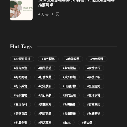
2026 父親節禮物排行不藏私！15 款父親節禮物
推薦清單！
4 天 ago
Hot Tags
#3C配件周邊
#兩性關係
#功能教學
#包包配件
#國內旅遊
#國外旅遊
#夢幻潮鞋
#女性流行
#好吃開箱
#好書推薦
#戶外野趣
#手機平板
#打卡美食
#政策快訊
#日用好物
#星座運勢
#毛孩寵物
#流行美妝
#熱門話題
#生活家電
#生活百科
#男性風格
#相機攝影
#省錢筆記
#美味食譜
#美容美體
#習俗節慶
#耳機喇叭
#肌膚保養
#英文教室
#蝦3C
#蝦出遊