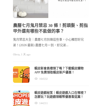
202
節禮
農曆七月鬼月禁忌 30 條！剪頭髮、剪指
甲外還有哪些不能做的事？
2026
看！ 
鬼月禁忌大全｜農曆七月別做這些事，小心觸怒好兄
弟！(2026 最新) 農曆七月一到，好兄弟…
cchhllooe
Olivia
,
1 天 ago
蝦皮新會員禮領了嗎？下載蝦皮購物
APP 免費領取蝦皮新戶優惠！
164532
蝦皮遊戲秘笈｜蝦皮遊戲入口在哪裡？
怎麼玩？玩遊戲領蝦幣優惠看這篇！
144211