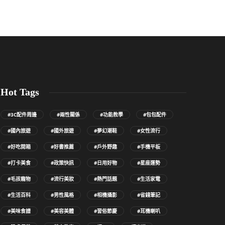
Hot Tags
#3C配件周邊
#兩性關係
#功能教學
#包包配件
#國內旅遊
#國外旅遊
#夢幻潮鞋
#女性流行
#好吃開箱
#好書推薦
#戶外野趣
#手機平板
#打卡美食
#政策快訊
#日用好物
#星座運勢
#毛孩寵物
#流行美妝
#熱門話題
#生活家電
#生活百科
#男性風格
#相機攝影
#省錢筆記
#美味食譜
#美容美體
#習俗節慶
#耳機喇叭