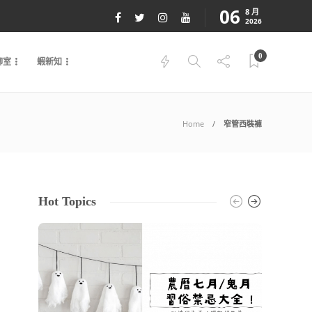
06
8 月
2026
0
聊室
蝦新知
Home
窄管西裝褲
Hot Topics