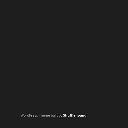
WordPress Theme built by
Shufflehound
.