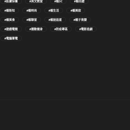
#肌膚保養
#英文教室
#蝦3C
#蝦出遊
#蝦新知
#蝦時尚
#蝦生活
#蝦美妝
#蝦美食
#蝦聊室
#蝦迷追星
#親子育嬰
#遊戲電競
#運動健身
#防疫專區
#電影追劇
#電腦筆電