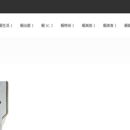
蝦生活
蝦出遊
蝦 3C
蝦時尚
蝦美妝
蝦美食
蝦