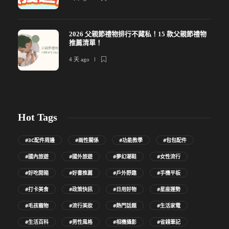
2026 父親節禮物排行不藏私！15 款父親節禮物
推薦清單！
4 天 ago
Hot Tags
#3C配件周邊
#兩性關係
#功能教學
#包包配件
#國內旅遊
#國外旅遊
#夢幻潮鞋
#女性流行
#好吃開箱
#好書推薦
#戶外野趣
#手機平板
#打卡美食
#政策快訊
#日用好物
#星座運勢
#毛孩寵物
#流行美妝
#熱門話題
#生活家電
#生活百科
#男性風格
#相機攝影
#省錢筆記