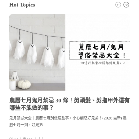
Hot Topics
農曆七月鬼月禁忌 30 條！剪頭髮、剪指甲外還有
哪些不能做的事？
鬼月禁忌大全｜農曆七月別做這些事，小心觸怒好兄弟！(2026 最新) 農
曆七月一到，好兄弟…
c
Olivia
,
1 天 ago