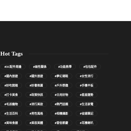
Hot Tags
#3C配件周邊
#兩性關係
#功能教學
#包包配件
#國內旅遊
#國外旅遊
#夢幻潮鞋
#女性流行
#好吃開箱
#好書推薦
#戶外野趣
#手機平板
#打卡美食
#政策快訊
#日用好物
#星座運勢
#毛孩寵物
#流行美妝
#熱門話題
#生活家電
#生活百科
#男性風格
#相機攝影
#省錢筆記
#美味食譜
#美容美體
#習俗節慶
#耳機喇叭