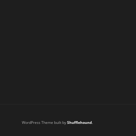
WordPress Theme built by
Shufflehound
.