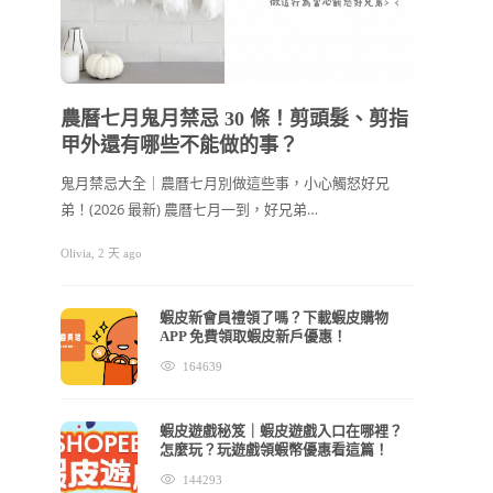
202
節禮
農曆七月鬼月禁忌 30 條！剪頭髮、剪指
甲外還有哪些不能做的事？
2026
看！ 
鬼月禁忌大全｜農曆七月別做這些事，小心觸怒好兄
弟！(2026 最新) 農曆七月一到，好兄弟…
cchhllooe
Olivia
,
2 天 ago
蝦皮新會員禮領了嗎？下載蝦皮購物
APP 免費領取蝦皮新戶優惠！
164639
蝦皮遊戲秘笈｜蝦皮遊戲入口在哪裡？
怎麼玩？玩遊戲領蝦幣優惠看這篇！
144293