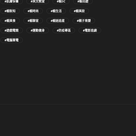
#肌膚保養
#英文教室
#蝦3C
#蝦出遊
#蝦新知
#蝦時尚
#蝦生活
#蝦美妝
#蝦美食
#蝦聊室
#蝦迷追星
#親子育嬰
#遊戲電競
#運動健身
#防疫專區
#電影追劇
#電腦筆電