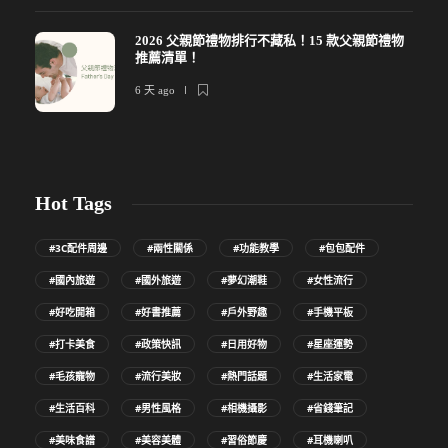
2026 父親節禮物排行不藏私！15 款父親節禮物
推薦清單！
6 天 ago
Hot Tags
#3C配件周邊
#兩性關係
#功能教學
#包包配件
#國內旅遊
#國外旅遊
#夢幻潮鞋
#女性流行
#好吃開箱
#好書推薦
#戶外野趣
#手機平板
#打卡美食
#政策快訊
#日用好物
#星座運勢
#毛孩寵物
#流行美妝
#熱門話題
#生活家電
#生活百科
#男性風格
#相機攝影
#省錢筆記
#美味食譜
#美容美體
#習俗節慶
#耳機喇叭