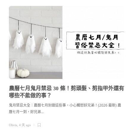
農曆七月鬼月禁忌 30 條！剪頭髮、剪指甲外還有
哪些不能做的事？
鬼月禁忌大全｜農曆七月別做這些事，小心觸怒好兄弟！(2026 最新) 農
曆七月一到，好兄弟…
c
Olivia
,
4 天 ago