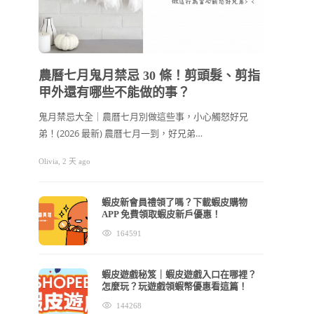
202
節禮
農曆七月鬼月禁忌 30 條！剪頭髮、剪指
甲外還有哪些不能做的事？
2026
看！ 
鬼月禁忌大全｜農曆七月別做這些事，小心觸怒好兄
弟！(2026 最新) 農曆七月一到，好兄弟…
cchhllooe
Olivia
,
2 天 ago
蝦皮新會員禮領了嗎？下載蝦皮購物
APP 免費領取蝦皮新戶優惠！
164591
蝦皮遊戲秘笈｜蝦皮遊戲入口在哪裡？
怎麼玩？玩遊戲領蝦幣優惠看這篇！
144268