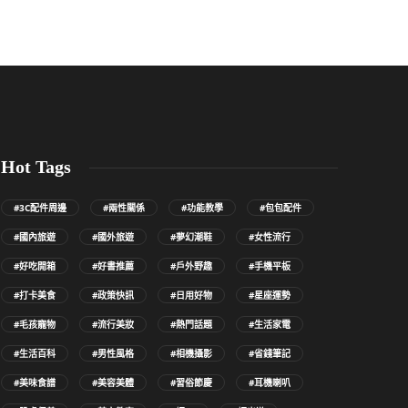
Hot Tags
#3C配件周邊
#兩性關係
#功能教學
#包包配件
#國內旅遊
#國外旅遊
#夢幻潮鞋
#女性流行
#好吃開箱
#好書推薦
#戶外野趣
#手機平板
#打卡美食
#政策快訊
#日用好物
#星座運勢
#毛孩寵物
#流行美妝
#熱門話題
#生活家電
#生活百科
#男性風格
#相機攝影
#省錢筆記
#美味食譜
#美容美體
#習俗節慶
#耳機喇叭