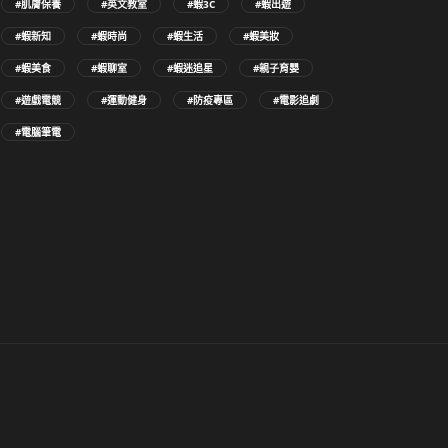
#肌膚保養
#英文教室
#蝦3C
#蝦出遊
#蝦新知
#蝦時尚
#蝦生活
#蝦美妝
#蝦美食
#蝦聊室
#蝦迷追星
#親子育嬰
#遊戲電競
#運動健身
#防疫專區
#電影追劇
#電腦筆電