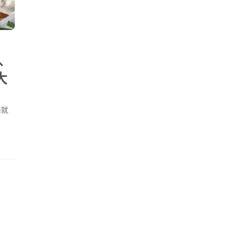
、
大
藝就