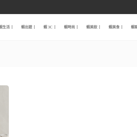
蝦生活
蝦出遊
蝦 3C
蝦時尚
蝦美妝
蝦美食
蝦