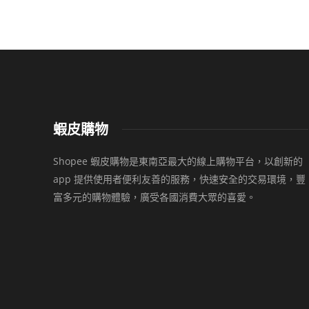
蝦皮購物
Shopee 蝦皮購物是東南亞最大的線上購物平台，以創新的
app 提供使用者便利友善的服務，快速安全的交易環境，豐
富多元的購物體驗，廣受各國消費大眾的喜愛。