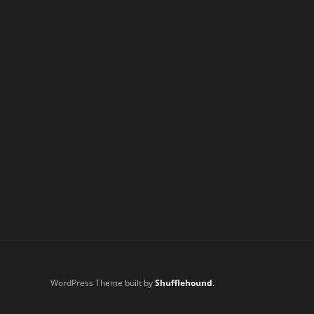
WordPress Theme built by
Shufflehound
.