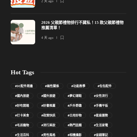
2 天 ago
2026 父親節禮物排行不藏私！15 款父親節禮物
推薦清單！
4 天 ago
Hot Tags
#3C配件周邊
#兩性關係
#功能教學
#包包配件
#國內旅遊
#國外旅遊
#夢幻潮鞋
#女性流行
#好吃開箱
#好書推薦
#戶外野趣
#手機平板
#打卡美食
#政策快訊
#日用好物
#星座運勢
#毛孩寵物
#流行美妝
#熱門話題
#生活家電
#生活百科
#男性風格
#相機攝影
#省錢筆記