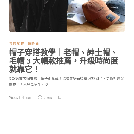
包包配件
,
蝦時尚
帽子穿搭教學｜老帽、紳士帽、
毛帽 3 大帽款推薦，升級時尚度
就靠它！
3 款必備男帽推薦｜帽子別亂戴！怎麼穿搭看這篇 秋冬到了，男帽推薦文
就來了！不管是男生、女…
Vinny
,
8 年 ago
1 min