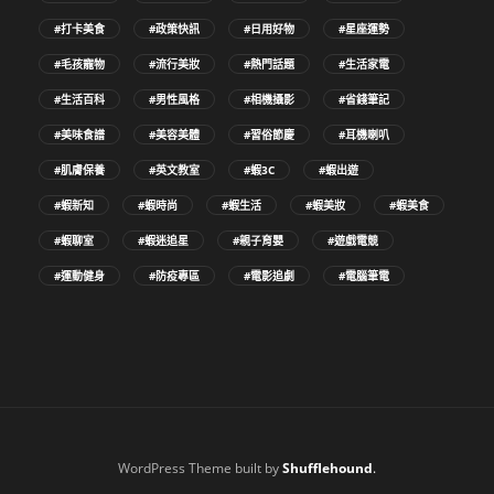
#打卡美食
#政策快訊
#日用好物
#星座運勢
#毛孩寵物
#流行美妝
#熱門話題
#生活家電
#生活百科
#男性風格
#相機攝影
#省錢筆記
#美味食譜
#美容美體
#習俗節慶
#耳機喇叭
#肌膚保養
#英文教室
#蝦3C
#蝦出遊
#蝦新知
#蝦時尚
#蝦生活
#蝦美妝
#蝦美食
#蝦聊室
#蝦迷追星
#親子育嬰
#遊戲電競
#運動健身
#防疫專區
#電影追劇
#電腦筆電
WordPress Theme built by
Shufflehound
.