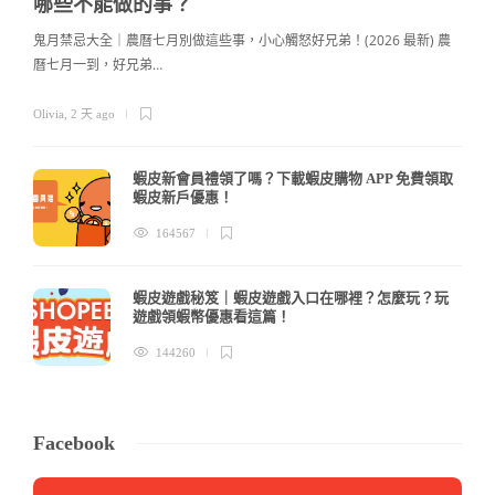
哪些不能做的事？
鬼月禁忌大全｜農曆七月別做這些事，小心觸怒好兄弟！(2026 最新) 農
曆七月一到，好兄弟…
c
Olivia
,
2 天 ago
蝦皮新會員禮領了嗎？下載蝦皮購物 APP 免費領取
蝦皮新戶優惠！
164567
蝦皮遊戲秘笈｜蝦皮遊戲入口在哪裡？怎麼玩？玩
遊戲領蝦幣優惠看這篇！
144260
Facebook