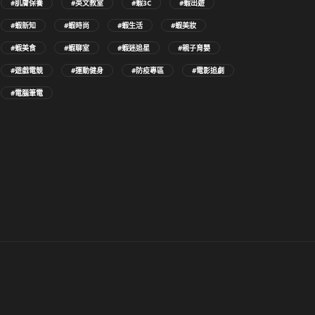
#肌膚保養
#英文教室
#蝦3C
#蝦出遊
#蝦新知
#蝦時尚
#蝦生活
#蝦美妝
#蝦美食
#蝦聊室
#蝦迷追星
#親子育嬰
#遊戲電競
#運動健身
#防疫專區
#電影追劇
#電腦筆電