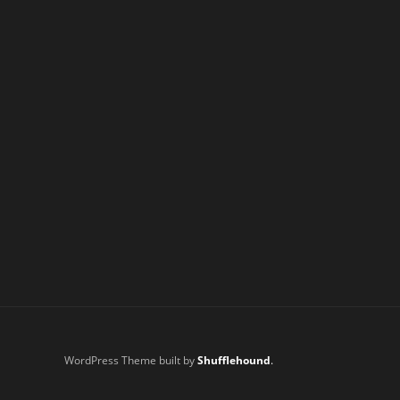
WordPress Theme built by
Shufflehound
.