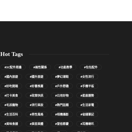
Hot Tags
#3C配件周邊
#兩性關係
#功能教學
#包包配件
#國內旅遊
#國外旅遊
#夢幻潮鞋
#女性流行
#好吃開箱
#好書推薦
#戶外野趣
#手機平板
#打卡美食
#政策快訊
#日用好物
#星座運勢
#毛孩寵物
#流行美妝
#熱門話題
#生活家電
#生活百科
#男性風格
#相機攝影
#省錢筆記
#美味食譜
#美容美體
#習俗節慶
#耳機喇叭