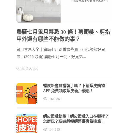
202
節禮
農曆七月鬼月禁忌 30 條！剪頭髮、剪指
甲外還有哪些不能做的事？
2026
看！ 
鬼月禁忌大全｜農曆七月別做這些事，小心觸怒好兄
弟！(2026 最新) 農曆七月一到，好兄弟…
cchhllooe
Olivia
,
3 天 ago
蝦皮新會員禮領了嗎？下載蝦皮購物
APP 免費領取蝦皮新戶優惠！
164686
蝦皮遊戲秘笈｜蝦皮遊戲入口在哪裡？
怎麼玩？玩遊戲領蝦幣優惠看這篇！
144315