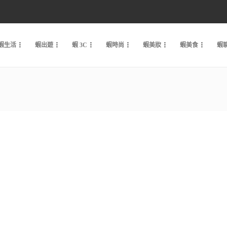
蝦生活
蝦出遊
蝦 3C
蝦時尚
蝦美妝
蝦美食
蝦