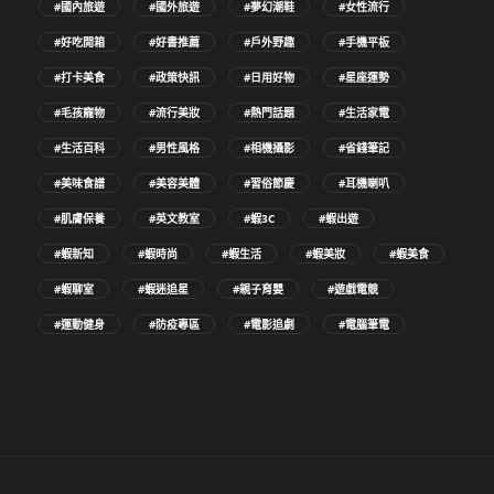
#國內旅遊
#國外旅遊
#夢幻潮鞋
#女性流行
#好吃開箱
#好書推薦
#戶外野趣
#手機平板
#打卡美食
#政策快訊
#日用好物
#星座運勢
#毛孩寵物
#流行美妝
#熱門話題
#生活家電
#生活百科
#男性風格
#相機攝影
#省錢筆記
#美味食譜
#美容美體
#習俗節慶
#耳機喇叭
#肌膚保養
#英文教室
#蝦3C
#蝦出遊
#蝦新知
#蝦時尚
#蝦生活
#蝦美妝
#蝦美食
#蝦聊室
#蝦迷追星
#親子育嬰
#遊戲電競
#運動健身
#防疫專區
#電影追劇
#電腦筆電