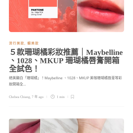
流行美妝
,
蝦美妝
５款珊瑚橘彩妝推薦｜Maybelline
、1028、MKUP 珊瑚橘唇膏開箱
全試色！
絕美顯白「珊瑚橘」！Maybelline 、1028、MKUP 美咖珊瑚橘唇膏等彩
妝開箱全…
Chelsea Chiang
,
7 年 ago
1 min