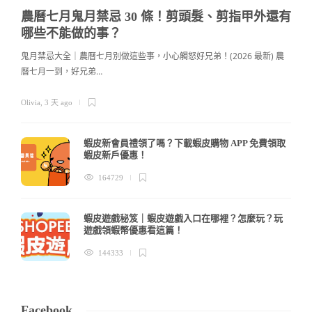
農曆七月鬼月禁忌 30 條！剪頭髮、剪指甲外還有
哪些不能做的事？
鬼月禁忌大全｜農曆七月別做這些事，小心觸怒好兄弟！(2026 最新) 農
曆七月一到，好兄弟…
c
Olivia
,
3 天 ago
蝦皮新會員禮領了嗎？下載蝦皮購物 APP 免費領取
蝦皮新戶優惠！
164729
蝦皮遊戲秘笈｜蝦皮遊戲入口在哪裡？怎麼玩？玩
遊戲領蝦幣優惠看這篇！
144333
Facebook