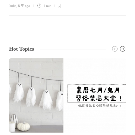
Judie
,
8 年 ago
1 min
Hot Topics