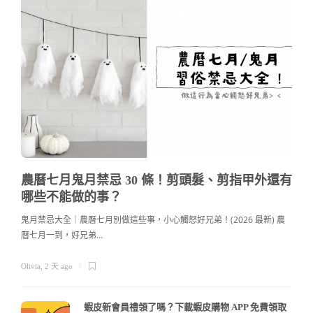
農曆七月鬼月禁忌 30 條！剪頭髮、剪指甲外還有
哪些不能做的事？
鬼月禁忌大全｜農曆七月別做這些事，小心觸怒好兄弟！(2026 最新) 農
曆七月一到，好兄弟…
c
Olivia
,
2 天 ago
蝦皮新會員禮領了嗎？下載蝦皮購物 APP 免費領取