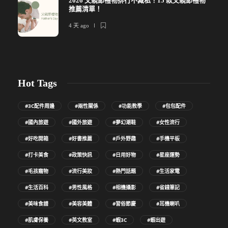
2026 父親節禮物排行不藏私！15 款父親節禮物
推薦清單！
4 天 ago
Hot Tags
#3C配件周邊
#兩性關係
#功能教學
#包包配件
#國內旅遊
#國外旅遊
#夢幻潮鞋
#女性流行
#好吃開箱
#好書推薦
#戶外野趣
#手機平板
#打卡美食
#政策快訊
#日用好物
#星座運勢
#毛孩寵物
#流行美妝
#熱門話題
#生活家電
#生活百科
#男性風格
#相機攝影
#省錢筆記
#美味食譜
#美容美體
#習俗節慶
#耳機喇叭
#肌膚保養
#英文教室
#蝦3C
#蝦出遊