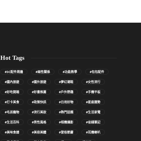
Hot Tags
#3C配件周邊
#兩性關係
#功能教學
#包包配件
#國內旅遊
#國外旅遊
#夢幻潮鞋
#女性流行
#好吃開箱
#好書推薦
#戶外野趣
#手機平板
#打卡美食
#政策快訊
#日用好物
#星座運勢
#毛孩寵物
#流行美妝
#熱門話題
#生活家電
#生活百科
#男性風格
#相機攝影
#省錢筆記
#美味食譜
#美容美體
#習俗節慶
#耳機喇叭