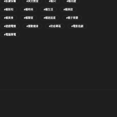
#肌膚保養
#英文教室
#蝦3C
#蝦出遊
#蝦新知
#蝦時尚
#蝦生活
#蝦美妝
#蝦美食
#蝦聊室
#蝦迷追星
#親子育嬰
#遊戲電競
#運動健身
#防疫專區
#電影追劇
#電腦筆電