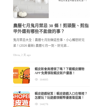
202
節禮
農曆七月鬼月禁忌 30 條！剪頭髮、剪指
甲外還有哪些不能做的事？
2026
看！ 
鬼月禁忌大全｜農曆七月別做這些事，小心觸怒好兄
弟！(2026 最新) 農曆七月一到，好兄弟…
cchhllooe
Olivia
,
2 天 ago
蝦皮新會員禮領了嗎？下載蝦皮購物
APP 免費領取蝦皮新戶優惠！
164605
蝦皮遊戲秘笈｜蝦皮遊戲入口在哪裡？
怎麼玩？玩遊戲領蝦幣優惠看這篇！
144276