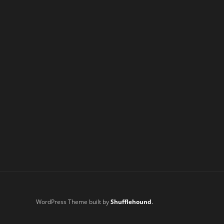
WordPress Theme built by
Shufflehound
.