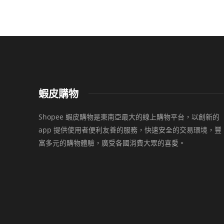
蝦皮購物
Shopee 蝦皮購物是東南亞最大的線上購物平台，以創新的
app 提供使用者便利友善的服務，快速安全的交易環境，豐
富多元的購物體驗，廣受各國消費大眾的喜愛。