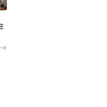
在
篇一次