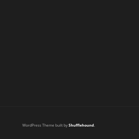
WordPress Theme built by
Shufflehound
.