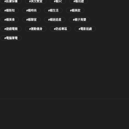
#肌膚保養
#英文教室
#蝦3C
#蝦出遊
#蝦新知
#蝦時尚
#蝦生活
#蝦美妝
#蝦美食
#蝦聊室
#蝦迷追星
#親子育嬰
#遊戲電競
#運動健身
#防疫專區
#電影追劇
#電腦筆電