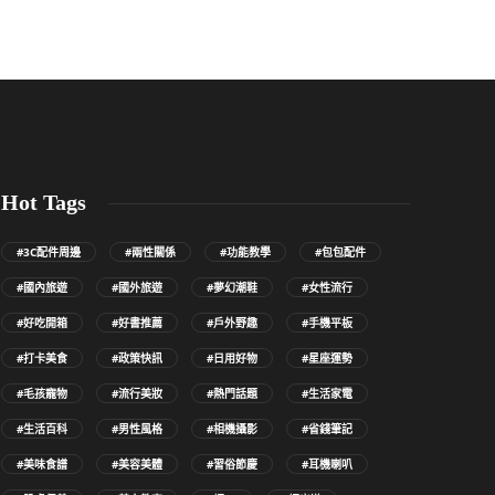
Hot Tags
#3C配件周邊
#兩性關係
#功能教學
#包包配件
#國內旅遊
#國外旅遊
#夢幻潮鞋
#女性流行
#好吃開箱
#好書推薦
#戶外野趣
#手機平板
#打卡美食
#政策快訊
#日用好物
#星座運勢
#毛孩寵物
#流行美妝
#熱門話題
#生活家電
#生活百科
#男性風格
#相機攝影
#省錢筆記
#美味食譜
#美容美體
#習俗節慶
#耳機喇叭