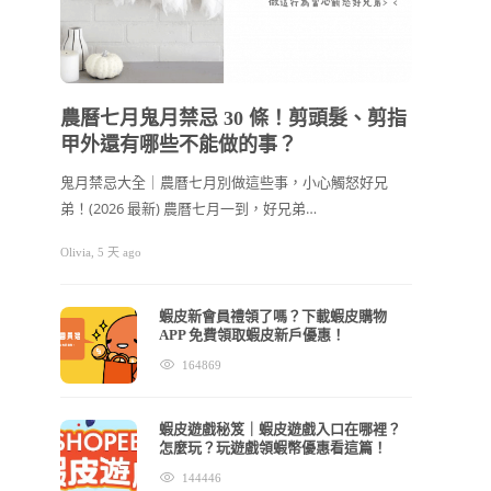
202
節禮
農曆七月鬼月禁忌 30 條！剪頭髮、剪指
甲外還有哪些不能做的事？
2026
看！ 
鬼月禁忌大全｜農曆七月別做這些事，小心觸怒好兄
弟！(2026 最新) 農曆七月一到，好兄弟…
cchhllooe
Olivia
,
5 天 ago
蝦皮新會員禮領了嗎？下載蝦皮購物
APP 免費領取蝦皮新戶優惠！
164869
蝦皮遊戲秘笈｜蝦皮遊戲入口在哪裡？
怎麼玩？玩遊戲領蝦幣優惠看這篇！
144446