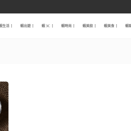
蝦生活
蝦出遊
蝦 3C
蝦時尚
蝦美妝
蝦美食
蝦