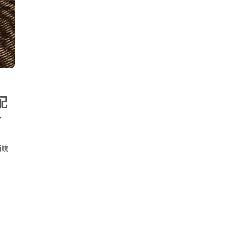
配
、
滿競