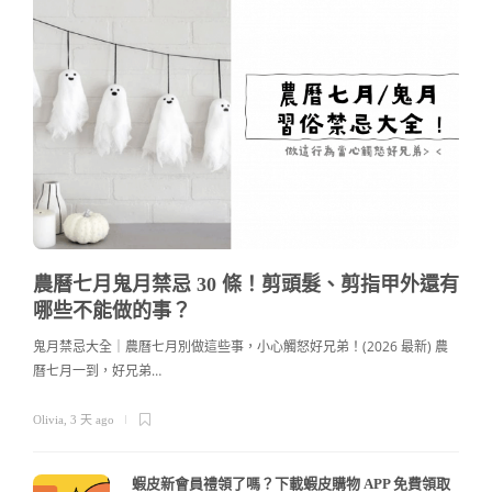
農曆七月鬼月禁忌 30 條！剪頭髮、剪指甲外還有
哪些不能做的事？
鬼月禁忌大全｜農曆七月別做這些事，小心觸怒好兄弟！(2026 最新) 農
曆七月一到，好兄弟…
c
Olivia
,
3 天 ago
蝦皮新會員禮領了嗎？下載蝦皮購物 APP 免費領取