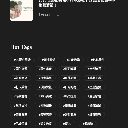
2026 父親節禮物排行不藏私！15 款父親節禮物
推薦清單！
5 天 ago
Hot Tags
#3C配件周邊
#兩性關係
#功能教學
#包包配件
#國內旅遊
#國外旅遊
#夢幻潮鞋
#女性流行
#好吃開箱
#好書推薦
#戶外野趣
#手機平板
#打卡美食
#政策快訊
#日用好物
#星座運勢
#毛孩寵物
#流行美妝
#熱門話題
#生活家電
#生活百科
#男性風格
#相機攝影
#省錢筆記
#美味食譜
#美容美體
#習俗節慶
#耳機喇叭
#肌膚保養
#英文教室
#蝦3C
#蝦出遊