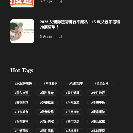
3 天 ago
2026 父親節禮物排行不藏私！15 款父親節禮物
推薦清單！
5 天 ago
Hot Tags
#3C配件周邊
#兩性關係
#功能教學
#包包配件
#國內旅遊
#國外旅遊
#夢幻潮鞋
#女性流行
#好吃開箱
#好書推薦
#戶外野趣
#手機平板
#打卡美食
#政策快訊
#日用好物
#星座運勢
#毛孩寵物
#流行美妝
#熱門話題
#生活家電
#生活百科
#男性風格
#相機攝影
#省錢筆記