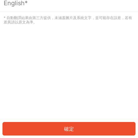
English*
發生錯誤！請登入並再試一次或回到主
頁。
* 自動翻譯結果由第三方提供，未涵蓋圖片及系統文字，並可能存在誤差，若有
差異請以原文為準。
登入
返回首頁
確定
ID: 1517dec3835-3a6c-4930-b8bf-46e92435794a