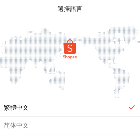
選擇語言
繁體中文
简体中文
頁面無法顯示