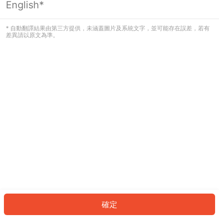
English*
發生錯誤！請登入並再試一次或回到主
頁。
* 自動翻譯結果由第三方提供，未涵蓋圖片及系統文字，並可能存在誤差，若有
差異請以原文為準。
登入
返回首頁
確定
ID: 2908f4424a0-47e6-4824-9174-696663ad7a2d