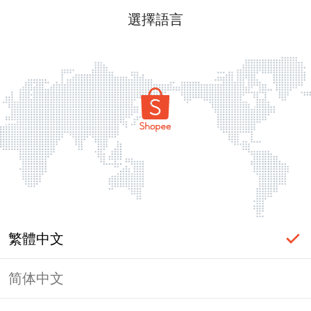
選擇語言
繁體中文
简体中文
頁面無法顯示