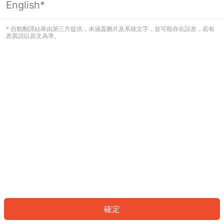
English*
發生錯誤！請登入並再試一次或回到主
頁。
* 自動翻譯結果由第三方提供，未涵蓋圖片及系統文字，並可能存在誤差，若有
差異請以原文為準。
登入
返回首頁
確定
ID: 161f7bc1268-2bbe-400f-a629-807373bd2206