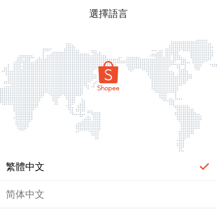
選擇語言
繁體中文
简体中文
頁面無法顯示