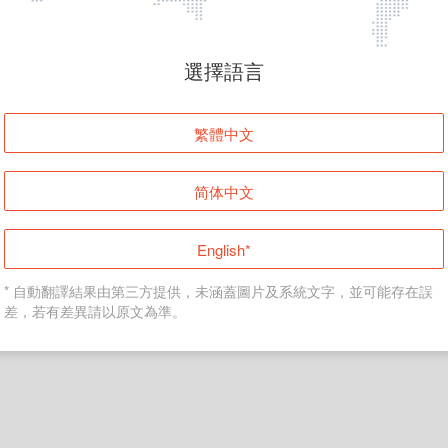
頁面無法顯示
選擇語言
發生錯誤！請登入並再試一次或回到主頁。
繁體中文
登入
简体中文
返回首頁
English*
* 自動翻譯結果由第三方提供，未涵蓋圖片及系統文字，並可能存在誤
差，若有差異請以原文為準。