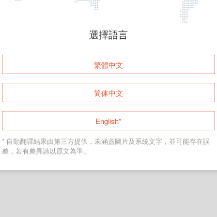
頁面無法顯示
選擇語言
發生錯誤！請登入並再試一次或回到主頁。
繁體中文
登入
简体中文
返回首頁
English*
* 自動翻譯結果由第三方提供，未涵蓋圖片及系統文字，並可能存在誤
差，若有差異請以原文為準。