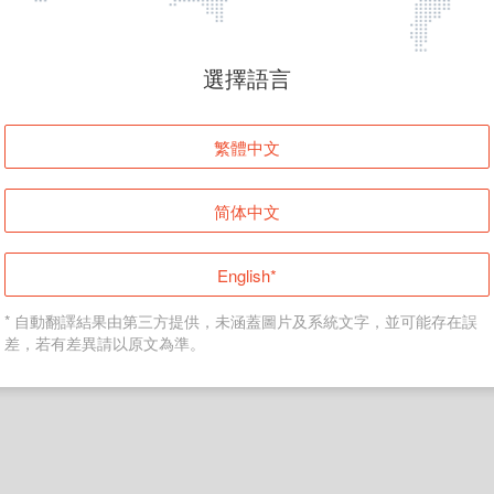
頁面無法顯示
選擇語言
發生錯誤！請登入並再試一次或回到主頁。
繁體中文
登入
简体中文
返回首頁
English*
* 自動翻譯結果由第三方提供，未涵蓋圖片及系統文字，並可能存在誤
差，若有差異請以原文為準。