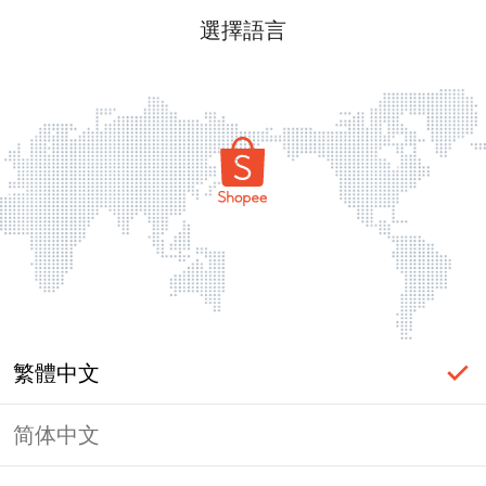
選擇語言
繁體中文
简体中文
頁面無法顯示