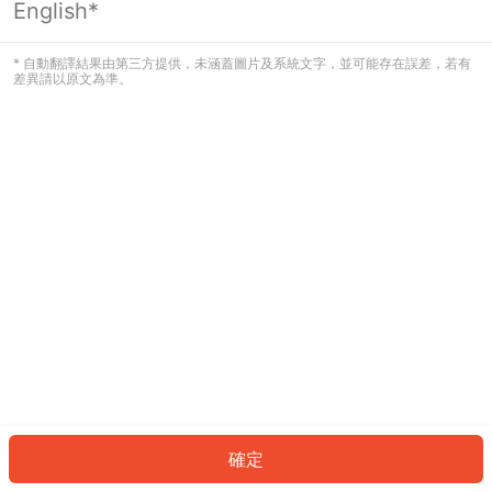
English*
發生錯誤！請登入並再試一次或回到主
頁。
* 自動翻譯結果由第三方提供，未涵蓋圖片及系統文字，並可能存在誤差，若有
差異請以原文為準。
登入
返回首頁
確定
ID: 8013ca6e7d0-286f-4d7d-a754-552b60ece97b