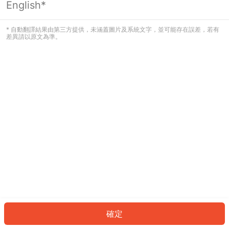
English*
發生錯誤！請登入並再試一次或回到主
頁。
* 自動翻譯結果由第三方提供，未涵蓋圖片及系統文字，並可能存在誤差，若有
差異請以原文為準。
登入
返回首頁
確定
ID: 1238030ca92-b95b-4105-b0ba-23a8a79c8684