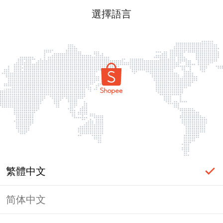
選擇語言
繁體中文
简体中文
頁面無法顯示