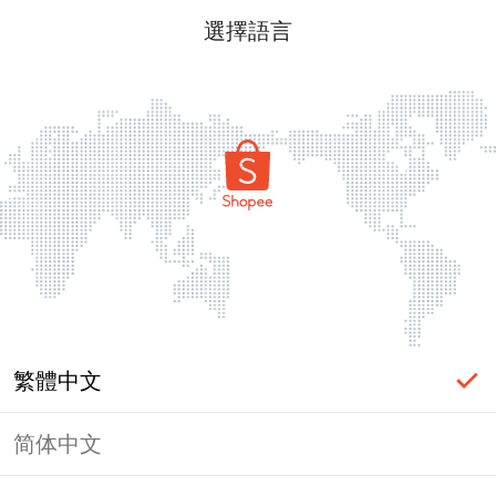
選擇語言
繁體中文
简体中文
頁面無法顯示