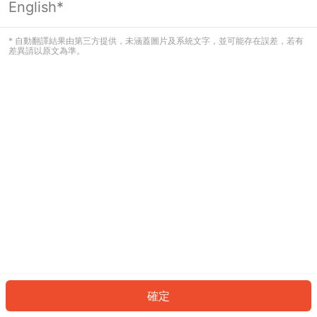
English*
發生錯誤！請登入並再試一次或回到主
頁。
* 自動翻譯結果由第三方提供，未涵蓋圖片及系統文字，並可能存在誤差，若有
差異請以原文為準。
登入
返回首頁
確定
ID: 4523a977752-15f0-401a-92e3-338382d3569f