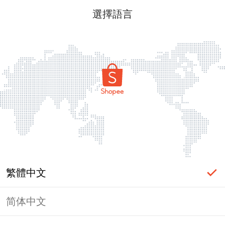
選擇語言
繁體中文
简体中文
頁面無法顯示