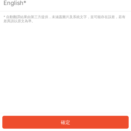
English*
發生錯誤！請登入並再試一次或回到主
頁。
* 自動翻譯結果由第三方提供，未涵蓋圖片及系統文字，並可能存在誤差，若有
差異請以原文為準。
登入
返回首頁
確定
ID: 1456210e0fc-3d31-41b8-af6d-aff51fa6d9bf