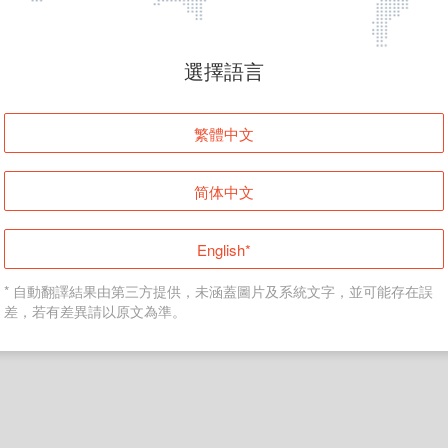
頁面無法顯示
選擇語言
發生錯誤！請登入並再試一次或回到主頁。
繁體中文
登入
简体中文
返回首頁
English*
* 自動翻譯結果由第三方提供，未涵蓋圖片及系統文字，並可能存在誤
差，若有差異請以原文為準。