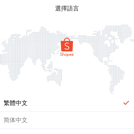
選擇語言
繁體中文
简体中文
頁面無法顯示