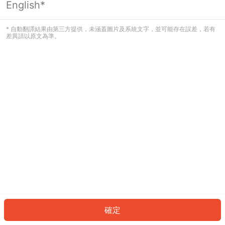
English*
發生錯誤！請登入並再試一次或回到主
頁。
* 自動翻譯結果由第三方提供，未涵蓋圖片及系統文字，並可能存在誤差，若有
差異請以原文為準。
登入
返回首頁
確定
ID: 273a296c6b7-569c-4bde-9b5d-85380c5497d5