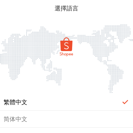
選擇語言
繁體中文
简体中文
頁面無法顯示