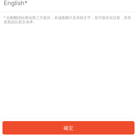
English*
發生錯誤！請登入並再試一次或回到主
頁。
* 自動翻譯結果由第三方提供，未涵蓋圖片及系統文字，並可能存在誤差，若有
差異請以原文為準。
登入
返回首頁
確定
ID: 587fee70483-d3a2-4d09-bcd1-48979b7bc9eb