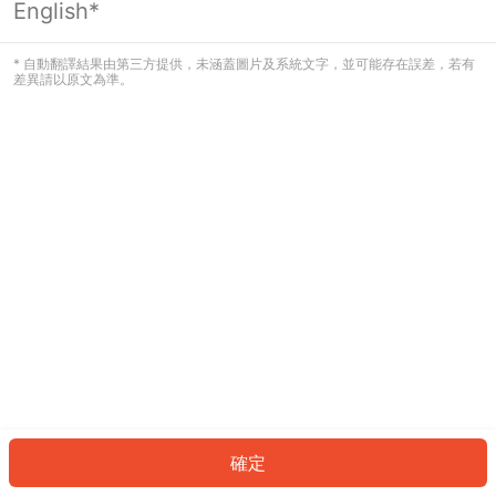
English*
發生錯誤！請登入並再試一次或回到主
頁。
* 自動翻譯結果由第三方提供，未涵蓋圖片及系統文字，並可能存在誤差，若有
差異請以原文為準。
登入
返回首頁
確定
ID: 3776745eca0-2bdb-4194-8e54-cb19999b502b