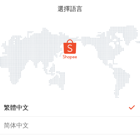
選擇語言
繁體中文
简体中文
頁面無法顯示