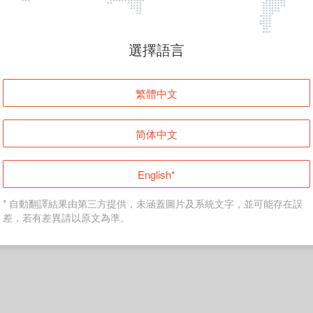
頁面無法顯示
選擇語言
發生錯誤！請登入並再試一次或回到主頁。
繁體中文
登入
简体中文
返回首頁
English*
* 自動翻譯結果由第三方提供，未涵蓋圖片及系統文字，並可能存在誤
差，若有差異請以原文為準。