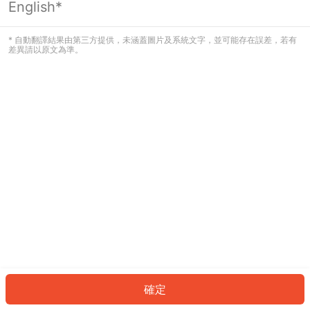
English*
發生錯誤！請登入並再試一次或回到主
頁。
* 自動翻譯結果由第三方提供，未涵蓋圖片及系統文字，並可能存在誤差，若有
差異請以原文為準。
登入
返回首頁
確定
ID: 8367debdeb4-37b5-407f-a6ee-784cf6452889