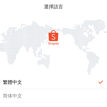
選擇語言
繁體中文
简体中文
頁面無法顯示