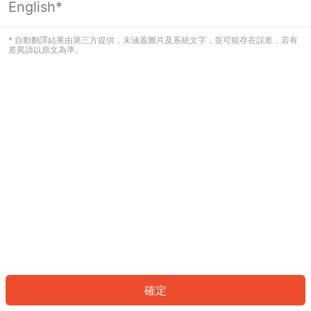
English*
發生錯誤！請登入並再試一次或回到主
頁。
* 自動翻譯結果由第三方提供，未涵蓋圖片及系統文字，並可能存在誤差，若有
差異請以原文為準。
登入
返回首頁
確定
ID: 8839aecd0d5-46cb-4cb9-a9a1-a678f261a20f