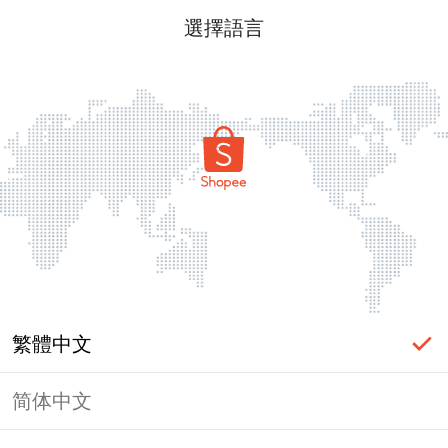
選擇語言
繁體中文
简体中文
頁面無法顯示