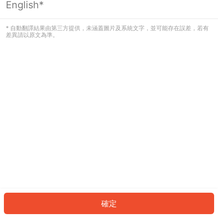
English*
發生錯誤！請登入並再試一次或回到主
頁。
* 自動翻譯結果由第三方提供，未涵蓋圖片及系統文字，並可能存在誤差，若有
差異請以原文為準。
登入
返回首頁
確定
ID: 814e91b5815-d5c3-482b-829c-c45e3e934fdb