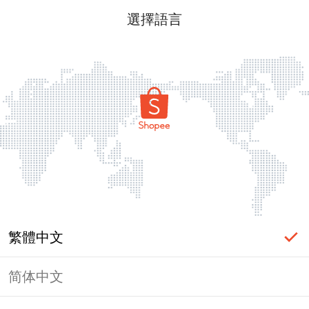
選擇語言
繁體中文
简体中文
頁面無法顯示