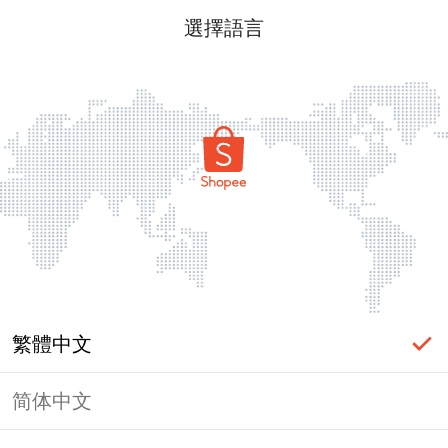
選擇語言
繁體中文
简体中文
頁面無法顯示