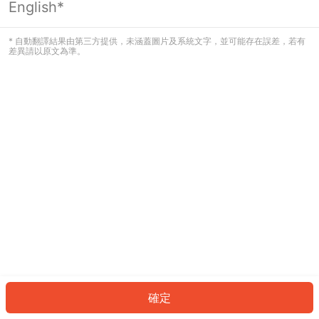
English*
發生錯誤！請登入並再試一次或回到主
頁。
* 自動翻譯結果由第三方提供，未涵蓋圖片及系統文字，並可能存在誤差，若有
差異請以原文為準。
登入
返回首頁
確定
ID: 2275a3df321-29a7-42e0-be7e-8c8934cea48c